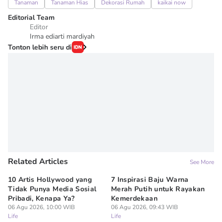
Tanaman
Tanaman Hias
Dekorasi Rumah
kaikai now
Editorial Team
Editor
Irma ediarti mardiyah
Tonton lebih seru di
Related Articles
See More
10 Artis Hollywood yang
7 Inspirasi Baju Warna
5 
Tidak Punya Media Sosial
Merah Putih untuk Rayakan
Di
Pribadi, Kenapa Ya?
Kemerdekaan
P
06 Agu 2026, 10:00 WIB
06 Agu 2026, 09:43 WIB
06
Life
Life
Lif