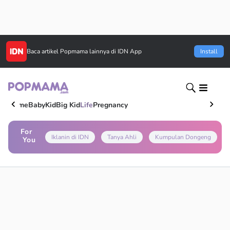
Baca artikel
Popmama
lainnya di IDN App
Install
Home
Baby
Kid
Big Kid
Life
Pregnancy
For
Iklanin di IDN
Tanya Ahli
Kumpulan Dongeng
You