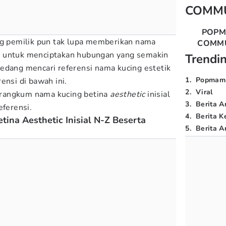
COMM
POP
ng pemilik pun tak lupa memberikan nama
COMM
a untuk menciptakan hubungan yang semakin
Trendi
edang mencari referensi nama kucing estetik
1
.
Popmam
ensi di bawah ini.
2
.
Viral
 rangkum nama kucing betina
aesthetic
inisial
3
.
Berita A
eferensi.
4
.
Berita K
ina Aesthetic Inisial N-Z Beserta
5
.
Berita Ar