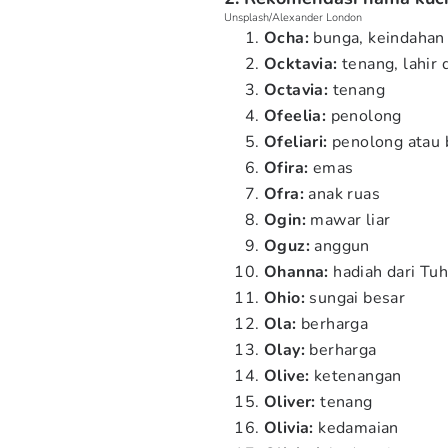
Unsplash/Alexander London
Ocha:
bunga, keindahan
Ocktavia:
tenang, lahir 
Octavia:
tenang
Ofeelia:
penolong
Ofeliari:
penolong atau 
Ofira:
emas
Ofra:
anak ruas
Ogin:
mawar liar
Oguz:
anggun
Ohanna:
hadiah dari Tu
Ohio:
sungai besar
Ola:
berharga
Olay:
berharga
Olive:
ketenangan
Oliver:
tenang
Olivia:
kedamaian