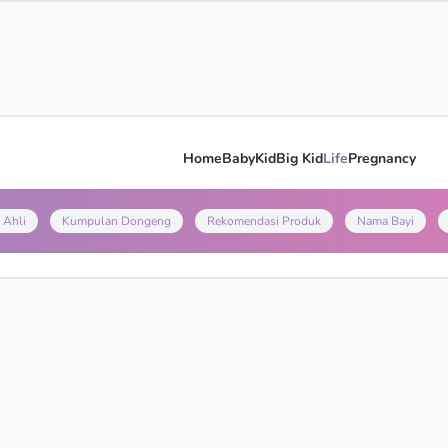
Home
Baby
Kid
Big Kid
Life
Pregnancy
 Ahli
Kumpulan Dongeng
Rekomendasi Produk
Nama Bayi