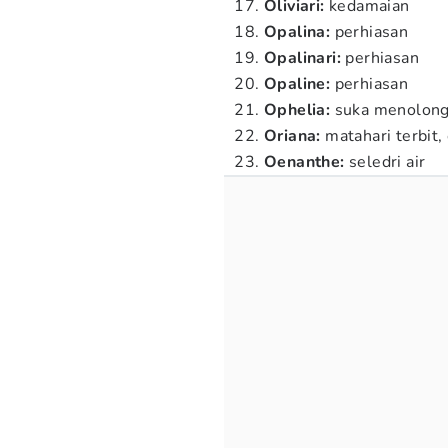
Oliviari:
kedamaian
Opalina:
perhiasan
Opalinari:
perhiasan
Opaline:
perhiasan
Ophelia:
suka menolon
Oriana:
matahari terbit,
Oenanthe:
seledri air