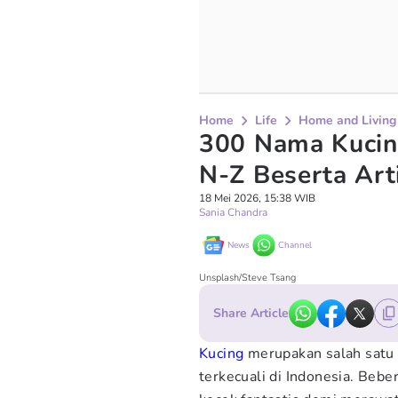
Home
Life
Home and Living
300 Nama Kucing
N-Z Beserta Art
18 Mei 2026, 15:38 WIB
Sania Chandra
News
Channel
Unsplash/Steve Tsang
Share Article
Kucing
merupakan salah sat
terkecuali di Indonesia. Beb