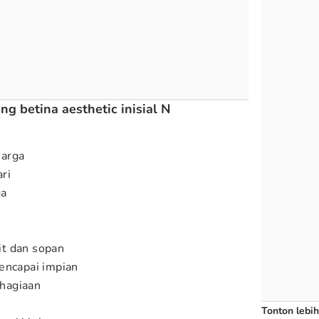
g betina aesthetic inisial N
harga
ari
ga
i
t dan sopan
encapai impian
hagiaan
Tonton lebih