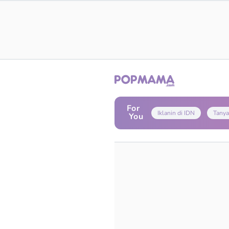
For
Iklanin di IDN
Tanya
You