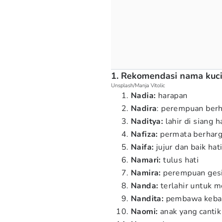
1. Rekomendasi nama kucin
Unsplash/Manja Vitolic
Nadia:
harapan
Nadira
: perempuan ber
Naditya:
lahir di siang h
Nafiza:
permata berhar
Naifa:
jujur dan baik hat
Namari:
tulus hati
Namira:
perempuan gesi
Nanda:
terlahir untuk m
Nandita:
pembawa keba
Naomi:
anak yang cantik