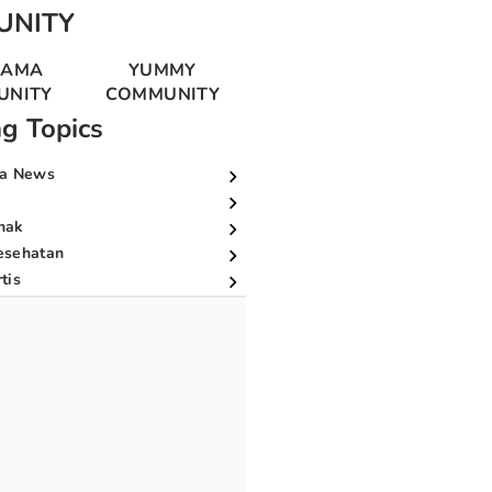
UNITY
MAMA
YUMMY
UNITY
COMMUNITY
ng Topics
a News
nak
esehatan
tis