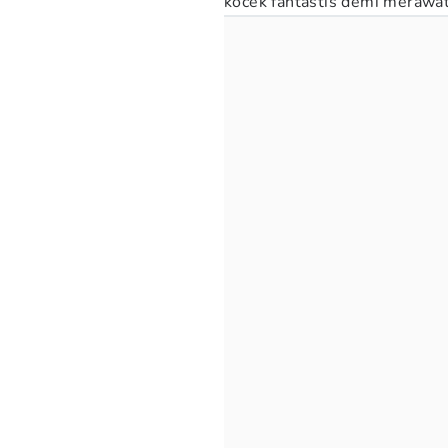
kocek fantastis demi merawat