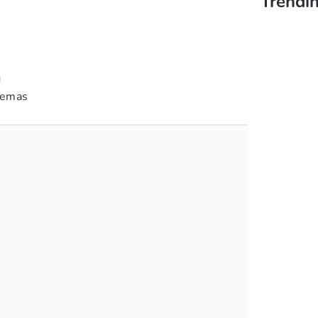
Trendin
g
 emas