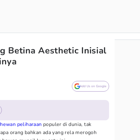
 Betina Aesthetic Inisial
inya
Add Us on Google
u
hewan peliharaan
populer di dunia, tak
erapa orang bahkan ada yang rela merogoh