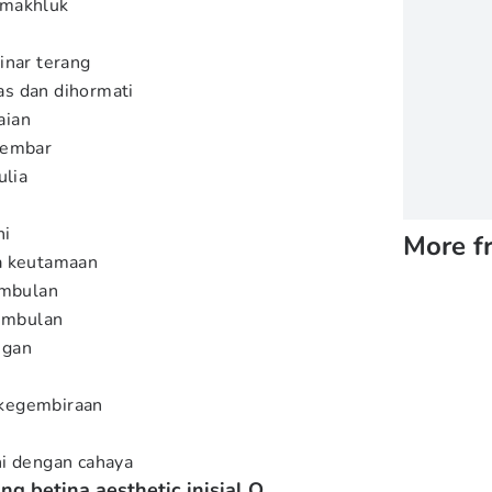
 makhluk
inar terang
s dan dihormati
aian
kembar
ulia
ni
More f
a keutamaan
embulan
rembulan
ngan
egembiraan
i dengan cahaya
g betina aesthetic inisial O