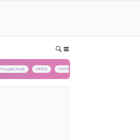
Penyakit Anak
MPASI
POPPAPA