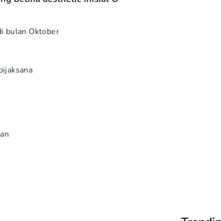
di bulan Oktober
bijaksana
han