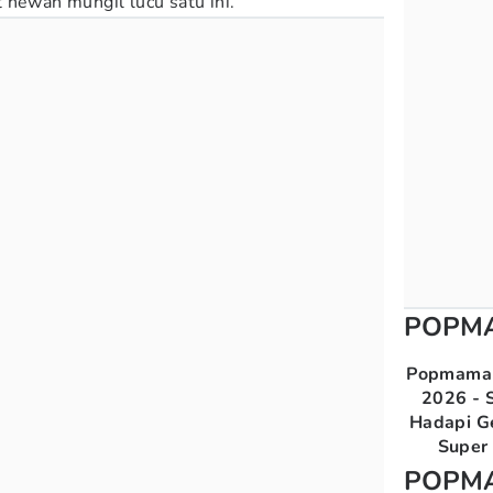
 hewan mungil lucu satu ini.
POPM
Popmama 
2026 - S
Hadapi G
Super 
POPM