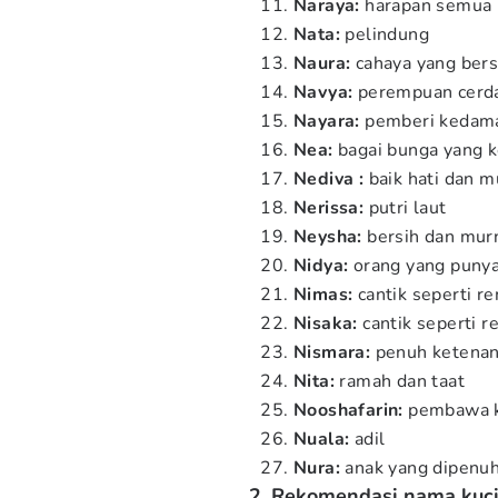
Naraya:
harapan semua
Nata:
pelindung
Naura:
cahaya yang bers
Navya:
perempuan cerda
Nayara:
pemberi kedam
Nea:
bagai bunga yang 
Nediva :
baik hati dan m
Nerissa:
putri laut
Neysha:
bersih dan mur
Nidya:
orang yang puny
Nimas:
cantik seperti r
Nisaka:
cantik seperti 
Nismara:
penuh ketena
Nita:
ramah dan taat
Nooshafarin:
pembawa k
Nuala:
adil
Nura:
anak yang dipenuh
2. Rekomendasi nama kucin