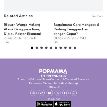
Related Articles
See More
Ribuan Warga Malang
Bagaimana Cara Mengobati
5 
Alami Gangguan Jiwa,
Radang Tenggorokan
Te
Dipicu Faktor Ekonomi
dengan Cepat?
09
Lif
09 Agu 2026, 10:13 WIB
09 Agu 2026, 09:33 WIB
Life
Life
About Us
Editorial Team
Contact Us
Terms of Services
Pedoman Media Siber
Index
Sitemap
Follow Us
Download