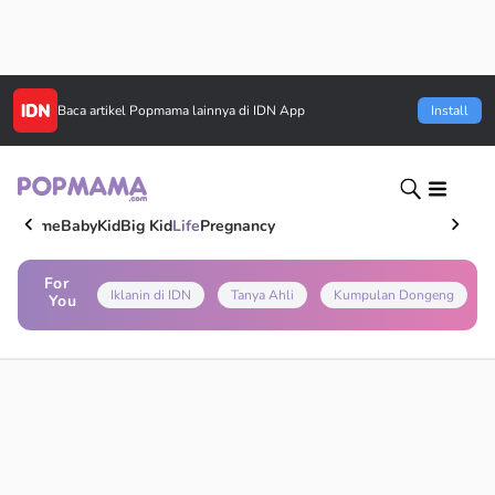
Baca artikel
Popmama
lainnya di IDN App
Install
Home
Baby
Kid
Big Kid
Life
Pregnancy
For
Iklanin di IDN
Tanya Ahli
Kumpulan Dongeng
You