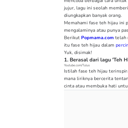
mencoba berbagai cara untuk 
jujur, lagu ini seolah membe
diungkapkan banyak orang.
Memahami fase teh hijau ini 
mengalaminya atau punya pas
Berikut
Popmama.com
telah
itu fase teh hijau dalam
perci
Yuk, disimak!
1. Berasal dari lagu 'Teh H
Youtube.com/Tulus
Istilah fase teh hijau terinspi
mana liriknya bercerita tenta
cinta atau membuka hati untu