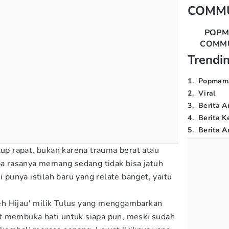
COMM
POP
COMM
Trendi
1
.
Popmam
2
.
Viral
3
.
Berita A
4
.
Berita K
5
.
Berita Ar
tup rapat, bukan karena trauma berat atau
apa rasanya memang sedang tidak bisa jatuh
i punya istilah baru yang relate banget, yaitu
'Teh Hijau' milik Tulus yang menggambarkan
t membuka hati untuk siapa pun, meski sudah