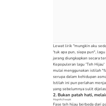
Lewat lirik "mungkin aku seda
'tuk apa pun, siapa pun", la
jarang diungkapkan secara te
Kepopuleran lagu 'Teh Hijau'
mulai menggunakan istilah "f
serupa dalam kehidupan asm
Istilah ini pun perlahan men
yang sebelumnya sulit dijela
2. Bukan patah hati, mel
Magnific/freepik
Fase teh hijau berbeda dari p