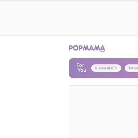
For
Iklanin di IDN
Tanya
You