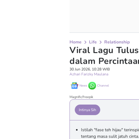
Home
Life
Relationship
Viral Lagu Tulus
dalam Percintaa
30 Jun 2026, 10:28 WIB
Azhari Farizky Maulana
News
Channel
Magnific/freepik
Intinya Sih
Istilah "fase teh hijau" terinsp
tentang masa sulit jatuh cinta.