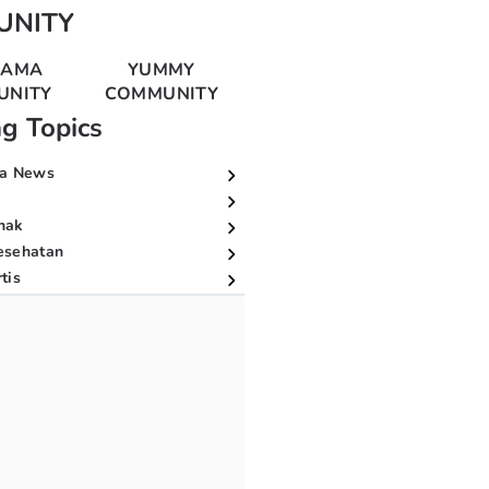
UNITY
MAMA
YUMMY
UNITY
COMMUNITY
ng Topics
a News
nak
esehatan
tis