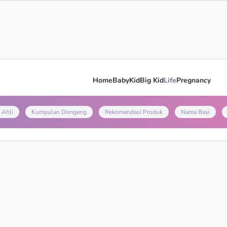
Home
Baby
Kid
Big Kid
Life
Pregnancy
 Ahli
Kumpulan Dongeng
Rekomendasi Produk
Nama Bayi