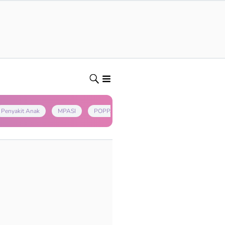
Penyakit Anak
MPASI
POPPAPA