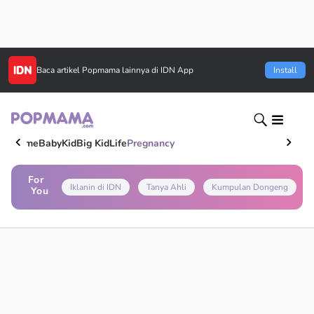
Baca artikel
Popmama
lainnya di IDN App
Install
Home
Baby
Kid
Big Kid
Life
Pregnancy
For
Iklanin di IDN
Tanya Ahli
Kumpulan Dongeng
You