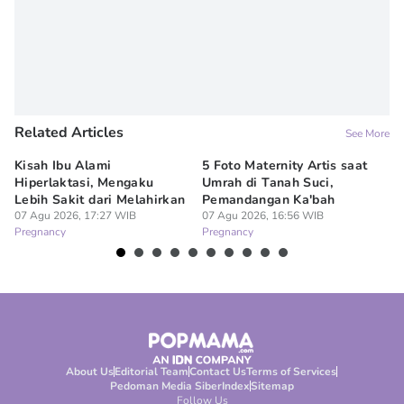
Related Articles
See More
Kisah Ibu Alami
5 Foto Maternity Artis saat
Ir
Hiperlaktasi, Mengaku
Umrah di Tanah Suci,
Pe
Lebih Sakit dari Melahirkan
Pemandangan Ka'bah
de
07 Agu 2026, 17:27 WIB
07 Agu 2026, 16:56 WIB
07
Pregnancy
Pregnancy
Pr
About Us
Editorial Team
Contact Us
Terms of Services
Pedoman Media Siber
Index
Sitemap
Follow Us