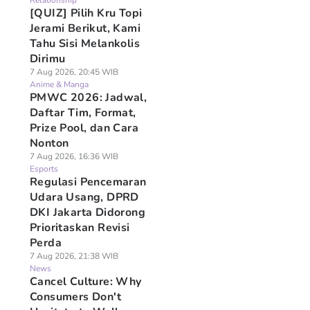
Relationship
[QUIZ] Pilih Kru Topi
Jerami Berikut, Kami
Tahu Sisi Melankolis
Dirimu
7 Aug 2026, 20:45 WIB
Anime & Manga
PMWC 2026: Jadwal,
Daftar Tim, Format,
Prize Pool, dan Cara
Nonton
7 Aug 2026, 16:36 WIB
Esports
Regulasi Pencemaran
Udara Usang, DPRD
DKI Jakarta Didorong
Prioritaskan Revisi
Perda
7 Aug 2026, 21:38 WIB
News
Cancel Culture: Why
Consumers Don't