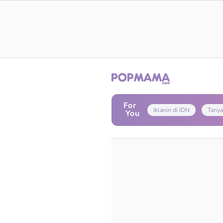
For
Iklanin di IDN
Tanya
You