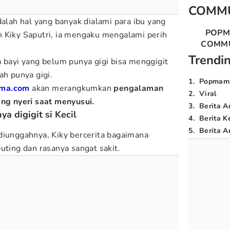
COMM
dalah hal yang banyak dialami para ibu yang
POP
 Kiky Saputri, ia mengaku mengalami perih
COMM
.
Trendi
a bayi yang belum punya gigi bisa menggigit
ah punya gigi.
1
.
Popmam
ma.com
akan merangkumkan
pengalaman
2
.
Viral
ing nyeri saat menyusui.
3
.
Berita A
ya digigit si Kecil
4
.
Berita K
5
.
Berita Ar
diunggahnya, Kiky bercerita bagaimana
uting dan rasanya sangat sakit.