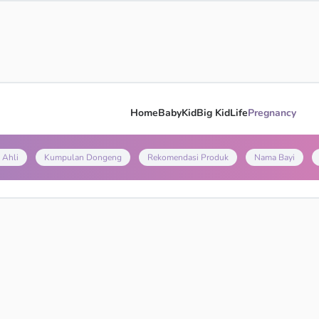
Home
Baby
Kid
Big Kid
Life
Pregnancy
 Ahli
Kumpulan Dongeng
Rekomendasi Produk
Nama Bayi