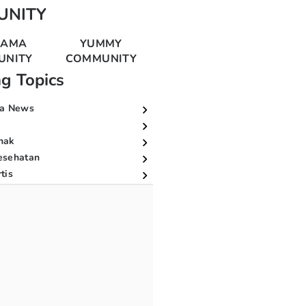
UNITY
MAMA
YUMMY
UNITY
COMMUNITY
ng Topics
a News
nak
esehatan
tis