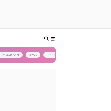
Penyakit Anak
MPASI
POPPAPA