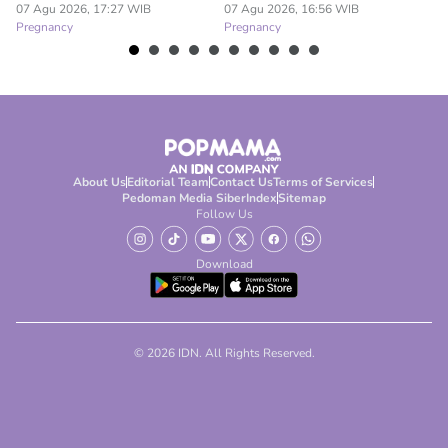
07 Agu 2026, 17:27 WIB
07 Agu 2026, 16:56 WIB
07
Pregnancy
Pregnancy
Pr
About Us
Editorial Team
Contact Us
Terms of Services
Pedoman Media Siber
Index
Sitemap
Follow Us
Download
© 2026 IDN. All Rights Reserved.