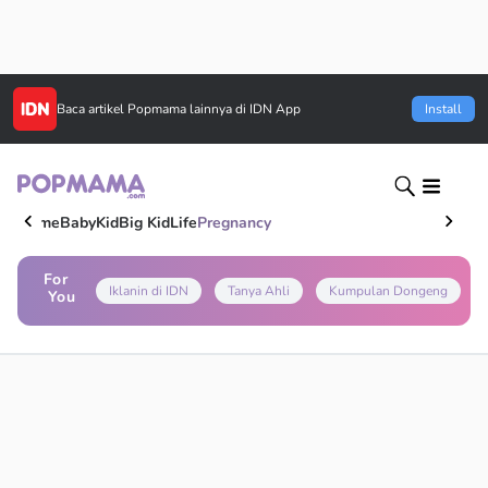
Baca artikel
Popmama
lainnya di IDN App
Install
Home
Baby
Kid
Big Kid
Life
Pregnancy
For
Iklanin di IDN
Tanya Ahli
Kumpulan Dongeng
You