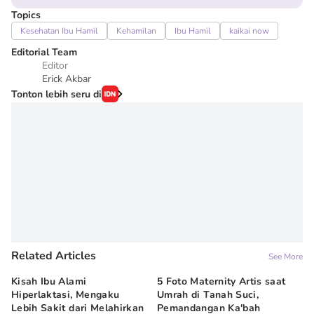
Topics
Kesehatan Ibu Hamil
Kehamilan
Ibu Hamil
kaikai now
Editorial Team
Editor
Erick Akbar
Tonton lebih seru di
Related Articles
See More
Kisah Ibu Alami
5 Foto Maternity Artis saat
Ir
Hiperlaktasi, Mengaku
Umrah di Tanah Suci,
Pe
Lebih Sakit dari Melahirkan
Pemandangan Ka'bah
de