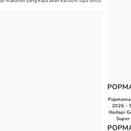
 makanan yang kaya akan kalsium saja tentu
POPM
Popmama 
2026 - S
Hadapi G
Super 
POPM