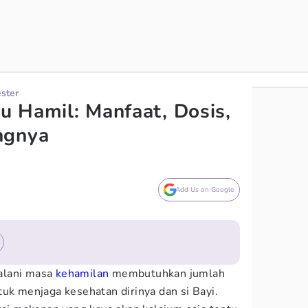
ester
bu Hamil: Manfaat, Dosis,
ngnya
Add Us on Google
alani masa
kehamilan
membutuhkan jumlah
tuk menjaga kesehatan dirinya dan si Bayi.