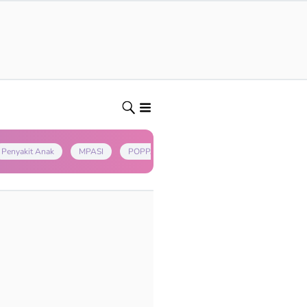
Penyakit Anak
MPASI
POPPAPA