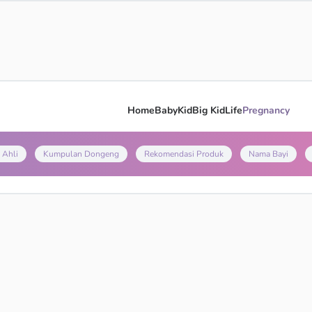
Home
Baby
Kid
Big Kid
Life
Pregnancy
 Ahli
Kumpulan Dongeng
Rekomendasi Produk
Nama Bayi