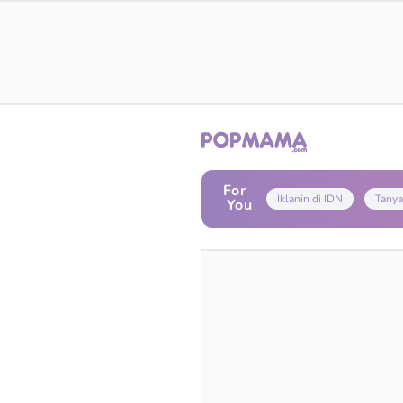
For
Iklanin di IDN
Tanya
You