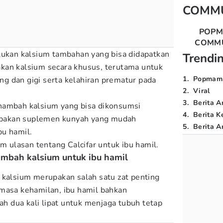
COMM
POP
COMM
lukan kalsium tambahan yang bisa didapatkan
Trendi
kan kalsium secara khusus, terutama untuk
1
.
Popmam
g dan gigi serta kelahiran prematur pada
2
.
Viral
3
.
Berita A
nambah kalsium yang bisa dikonsumsi
4
.
Berita K
erupakan suplemen kunyah yang mudah
5
.
Berita Ar
bu hamil.
 ulasan tentang Calcifar untuk ibu hamil.
ambah kalsium untuk ibu hamil
 kalsium merupakan salah satu zat penting
masa kehamilan, ibu hamil bahkan
 dua kali lipat untuk menjaga tubuh tetap