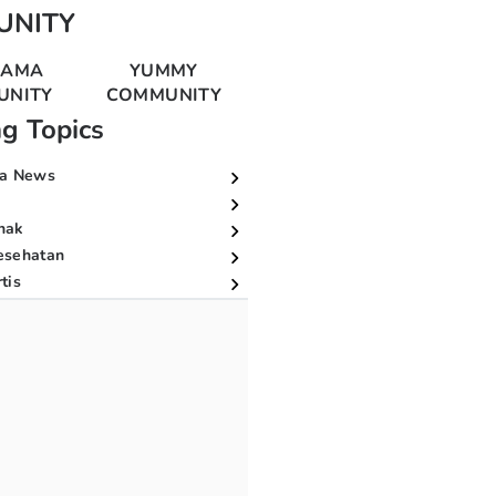
UNITY
MAMA
YUMMY
UNITY
COMMUNITY
ng Topics
a News
nak
esehatan
tis