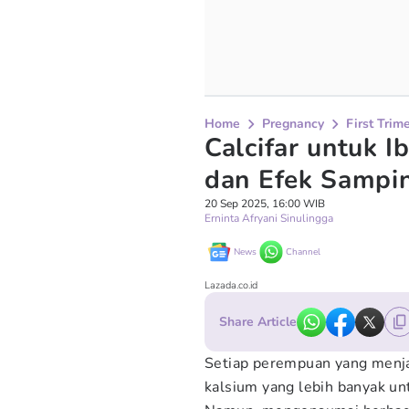
Home
Pregnancy
First Trim
Calcifar untuk I
dan Efek Sampi
20 Sep 2025, 16:00 WIB
Erninta Afryani Sinulingga
News
Channel
Lazada.co.id
Share Article
Setiap perempuan yang menj
kalsium yang lebih banyak un