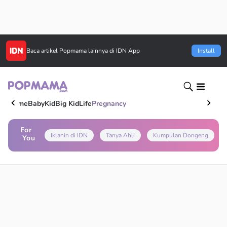
Baca artikel
Popmama
lainnya di IDN App
Install
Home
Baby
Kid
Big Kid
Life
Pregnancy
For
Iklanin di IDN
Tanya Ahli
Kumpulan Dongeng
You