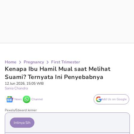
Home
Pregnancy
First Trimester
Kenapa Ibu Hamil Mual saat Melihat
Suami? Ternyata Ini Penyebabnya
12 Jun 2026, 15:05 WIB
Sania Chandra
News
Channel
Add Us on Google
Pexels/Edward Jenner
Intinya Sih