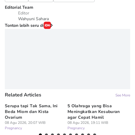
Editorial Team
Editor
Wahyuni Sahara
Tonton lebih seru di
Related Articles
See More
Serupa tapi Tak Sama, Ini
5 Olahraga yang Bisa
6
Beda Miom dan Kista
Meningkatkan Kesuburan
Vi
Ovarium
agar Cepat Hamil
M
08 Agu 2026, 20:07 WIB
08 Agu 2026, 19:11 WIB
08
Pregnancy
Pregnancy
Pr