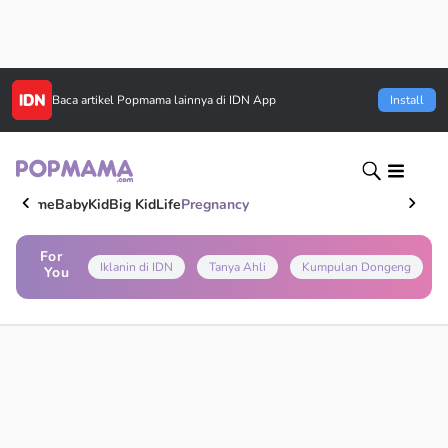
Baca artikel
Popmama
lainnya di IDN App
Install
Home
Baby
Kid
Big Kid
Life
Pregnancy
For
Iklanin di IDN
Tanya Ahli
Kumpulan Dongeng
You