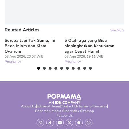
Related Articles
See More
Serupa tapi Tak Sama, Ini
5 Olahraga yang Bisa
6
Beda Miom dan Kista
Meningkatkan Kesuburan
Vi
Ovarium
agar Cepat Hamil
M
08 Agu 2026, 20:07 WIB
08 Agu 2026, 19:11 WIB
08
Pregnancy
Pregnancy
Pr
About Us
Editorial Team
Contact Us
Terms of Services
Pedoman Media Siber
Index
Sitemap
Follow Us