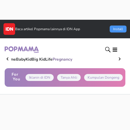
Baca artikel
Popmama
lainnya di IDN App
Install
Home
Baby
Kid
Big Kid
Life
Pregnancy
For
Iklanin di IDN
Tanya Ahli
Kumpulan Dongeng
You