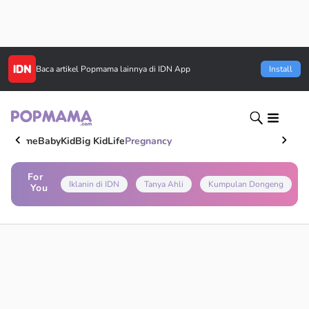
Baca artikel
Popmama
lainnya di IDN App
Install
Home
Baby
Kid
Big Kid
Life
Pregnancy
For
Iklanin di IDN
Tanya Ahli
Kumpulan Dongeng
You