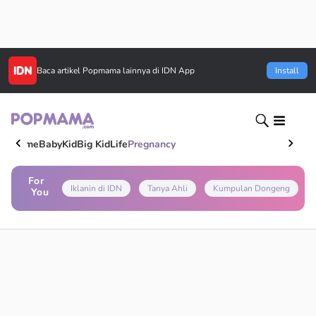
Baca artikel
Popmama
lainnya di IDN App
Install
Home
Baby
Kid
Big Kid
Life
Pregnancy
For
Iklanin di IDN
Tanya Ahli
Kumpulan Dongeng
You