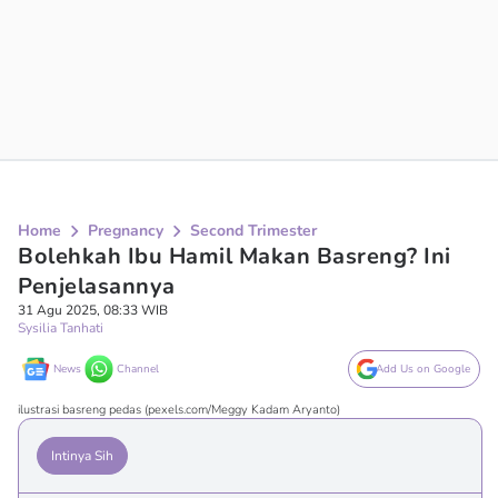
Home
Pregnancy
Second Trimester
Bolehkah Ibu Hamil Makan Basreng? Ini
Penjelasannya
31 Agu 2025, 08:33 WIB
Sysilia Tanhati
News
Channel
Add Us on Google
ilustrasi basreng pedas (pexels.com/Meggy Kadam Aryanto)
Intinya Sih