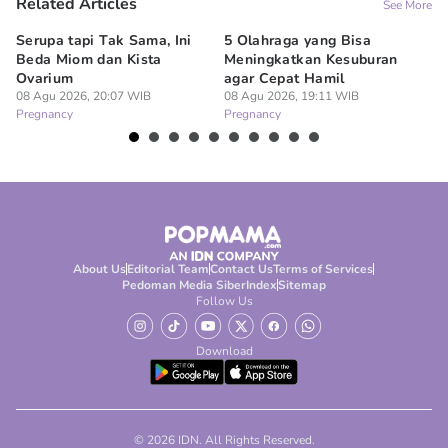
Related Articles
See More
Serupa tapi Tak Sama, Ini
5 Olahraga yang Bisa
6
Beda Miom dan Kista
Meningkatkan Kesuburan
Vi
Ovarium
agar Cepat Hamil
M
08 Agu 2026, 20:07 WIB
08 Agu 2026, 19:11 WIB
08
Pregnancy
Pregnancy
Pr
About Us
Editorial Team
Contact Us
Terms of Services
Pedoman Media Siber
Index
Sitemap
Follow Us
Download
© 2026 IDN. All Rights Reserved.