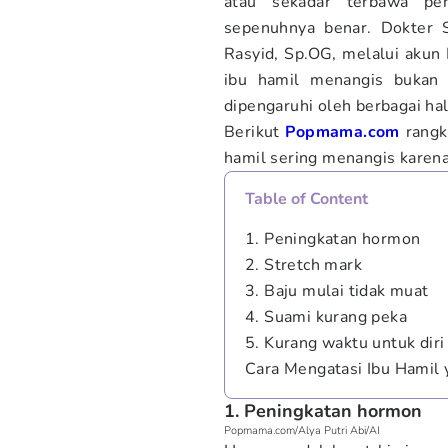
atau sekadar terbawa per
sepenuhnya benar. Dokter S
Rasyid, Sp.OG, melalui akun
ibu hamil menangis bukan 
dipengaruhi oleh berbagai hal
Berikut
Popmama.com
rang
hamil sering menangis karena 
Table of Content
1. Peningkatan hormon
2. Stretch mark
3. Baju mulai tidak muat
4. Suami kurang peka
5. Kurang waktu untuk diri 
Cara Mengatasi Ibu Hamil
1. Peningkatan hormon
Popmama.com/Alya Putri Abi/AI