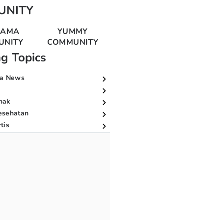
UNITY
MAMA
YUMMY
UNITY
COMMUNITY
ng Topics
a News
nak
esehatan
tis