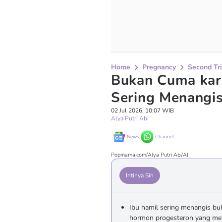
Home
Pregnancy
Second Tr
Bukan Cuma kar
Sering Menangis
02 Jul 2026, 10:07 WIB
Alya Putri Abi
News
Channel
Popmama.com/Alya Putri Abi/AI
Intinya Sih
Ibu hamil sering menangis bu
hormon progesteron yang men