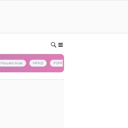
Penyakit Anak
MPASI
POPPAPA