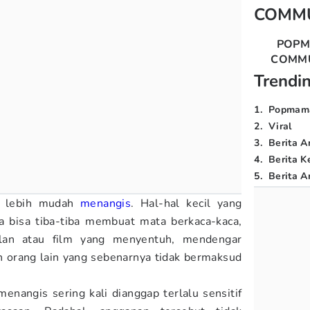
COMM
POP
COMM
Trendi
1
.
Popmam
2
.
Viral
3
.
Berita A
4
.
Berita K
5
.
Berita Ar
 lebih mudah
menangis
. Hal-hal kecil yang
a bisa tiba-tiba membuat mata berkaca-kaca,
lan atau film yang menyentuh, mendengar
n orang lain yang sebenarnya tidak bermaksud
enangis sering kali dianggap terlalu sensitif