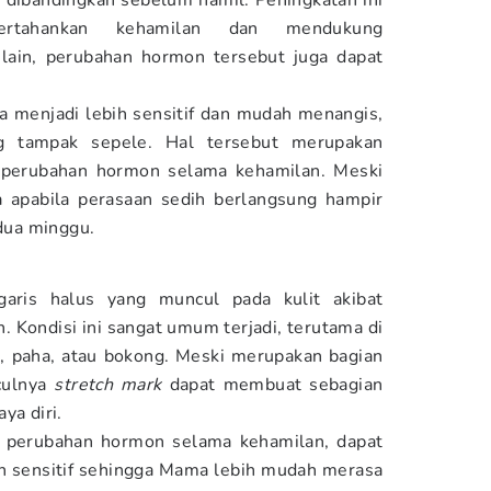
at dibandingkan sebelum hamil. Peningkatan ini
ertahankan kehamilan dan mendukung
 lain, perubahan hormon tersebut juga dapat
sa menjadi lebih sensitif dan mudah menangis,
g tampak sepele. Hal tersebut merupakan
 perubahan hormon selama kehamilan. Meski
 apabila perasaan sedih berlangsung hampir
 dua minggu.
-garis halus yang muncul pada kulit akibat
 Kondisi ini sangat umum terjadi, terutama di
l, paha, atau bokong. Meski merupakan bagian
culnya
stretch mark
dapat membuat sebagian
ya diri.
h perubahan hormon selama kehamilan, dapat
h sensitif sehingga Mama lebih mudah merasa