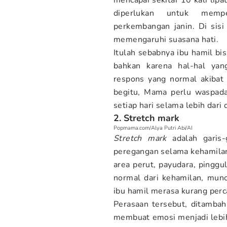
mencapai sekitar 10 kali lip
diperlukan untuk memp
perkembangan janin. Di sisi
memengaruhi suasana hati.
Itulah sebabnya ibu hamil bi
bahkan karena hal-hal yan
respons yang normal akibat
begitu, Mama perlu waspada
setiap hari selama lebih dari
2. Stretch mark
Popmama.com/Alya Putri Abi/AI
Stretch mark
adalah garis
peregangan selama kehamilan.
area perut, payudara, pinggu
normal dari kehamilan, mun
ibu hamil merasa kurang perca
Perasaan tersebut, ditamba
membuat emosi menjadi lebi