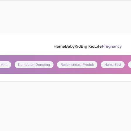
Home
Baby
Kid
Big Kid
Life
Pregnancy
 Ahli
Kumpulan Dongeng
Rekomendasi Produk
Nama Bayi