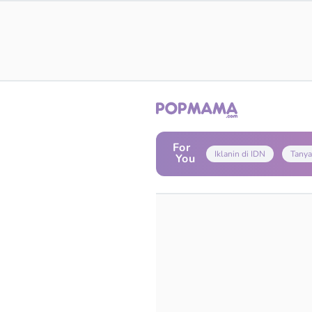
For
Iklanin di IDN
Tanya
You