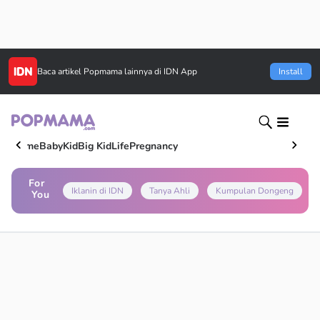
Baca artikel
Popmama
lainnya di IDN App
Install
Home
Baby
Kid
Big Kid
Life
Pregnancy
For
Iklanin di IDN
Tanya Ahli
Kumpulan Dongeng
You