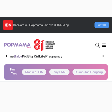
Baca artikel
Popmama
lainnya di IDN App
Install
Home
Baby
Kid
Big Kid
Life
Pregnancy
For
Iklanin di IDN
Tanya Ahli
Kumpulan Dongeng
You