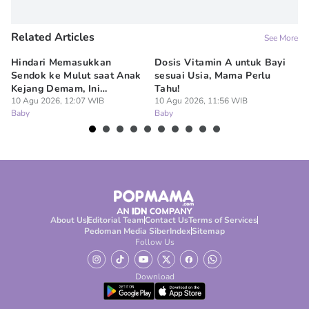
Related Articles
See More
Hindari Memasukkan
Dosis Vitamin A untuk Bayi
7 
Sendok ke Mulut saat Anak
sesuai Usia, Mama Perlu
Te
Kejang Demam, Ini
Tahu!
Pe
Bahayanya
10 Agu 2026, 12:07 WIB
10 Agu 2026, 11:56 WIB
10
Baby
Baby
Ba
About Us
Editorial Team
Contact Us
Terms of Services
Pedoman Media Siber
Index
Sitemap
Follow Us
Download