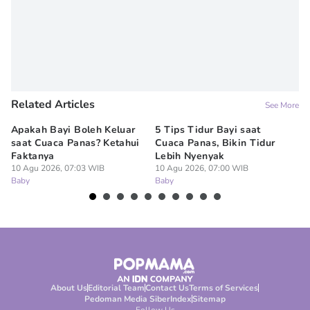
Related Articles
See More
Apakah Bayi Boleh Keluar
5 Tips Tidur Bayi saat
6 
saat Cuaca Panas? Ketahui
Cuaca Panas, Bikin Tidur
Cu
Faktanya
Lebih Nyenyak
Ta
10 Agu 2026, 07:03 WIB
10 Agu 2026, 07:00 WIB
09
Baby
Baby
Ba
About Us
Editorial Team
Contact Us
Terms of Services
Pedoman Media Siber
Index
Sitemap