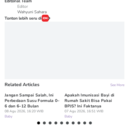
Editorial Team
Editor
Wahyuni Sahara
Tonton lebih seru di
Related Articles
See More
Jangan Sampai Salah, Ini
Apakah Imunisasi Bayi di
Me
Perbedaan Susu Formula 0–
Rumah Sakit Bisa Pakai
Ba
6 dan 6–12 Bulan
BPJS? Ini Faktanya
ha
08 Agu 2026, 16:20 WIB
07 Agu 2026, 16:51 WIB
07
Baby
Baby
Ba