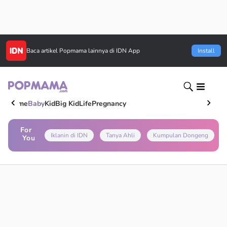
Baca artikel
Popmama
lainnya di IDN App
Install
Home
Baby
Kid
Big Kid
Life
Pregnancy
For
Iklanin di IDN
Tanya Ahli
Kumpulan Dongeng
You