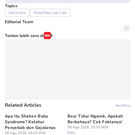
Topics
kaikai now
Nama Bayi Laki-Laki
Editorial Team
Editor
Tonton lebih seru di
Irma ediarti mardiyah
Editor
Erick Akbar
Related Articles
See More
Apa Itu Shaken Baby
Bayi Tidur Ngorok, Apakah
Ap
Syndrome? Ketahui
Berbahaya? Cek Faktanya!
Ba
Penyebab dan Gejalanya
06 Agu 2026, 10:33 WIB
06
Baby
Ba
06 Agu 2026, 16:03 WIB