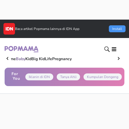
Baca artikel
Popmama
lainnya di IDN App
Install
Home
Baby
Kid
Big Kid
Life
Pregnancy
For
Iklanin di IDN
Tanya Ahli
Kumpulan Dongeng
You