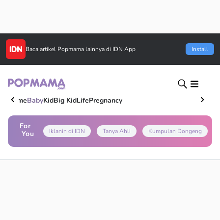
Baca artikel
Popmama
lainnya di IDN App
Install
Home
Baby
Kid
Big Kid
Life
Pregnancy
For
Iklanin di IDN
Tanya Ahli
Kumpulan Dongeng
You