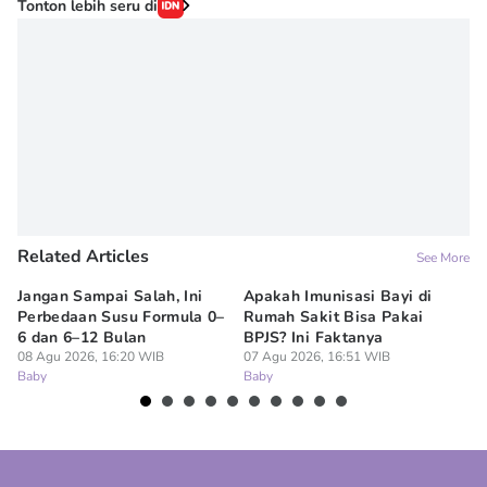
Tonton lebih seru di
Related Articles
See More
Jangan Sampai Salah, Ini
Apakah Imunisasi Bayi di
Me
Perbedaan Susu Formula 0–
Rumah Sakit Bisa Pakai
Ba
6 dan 6–12 Bulan
BPJS? Ini Faktanya
ha
08 Agu 2026, 16:20 WIB
07 Agu 2026, 16:51 WIB
07
Baby
Baby
Ba