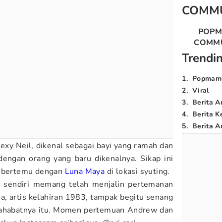
COMM
POP
COMM
Trendi
1
.
Popmam
2
.
Viral
3
.
Berita A
4
.
Berita K
5
.
Berita Ar
exy Neil, dikenal sebagai bayi yang ramah dan
dengan orang yang baru dikenalnya. Sikap ini
w bertemu dengan
Luna Maya
di lokasi syuting.
a sendiri memang telah menjalin pertemanan
na, artis kelahiran 1983, tampak begitu senang
sahabatnya itu. Momen pertemuan Andrew dan