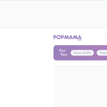
For
Iklanin di IDN
Tanya
You