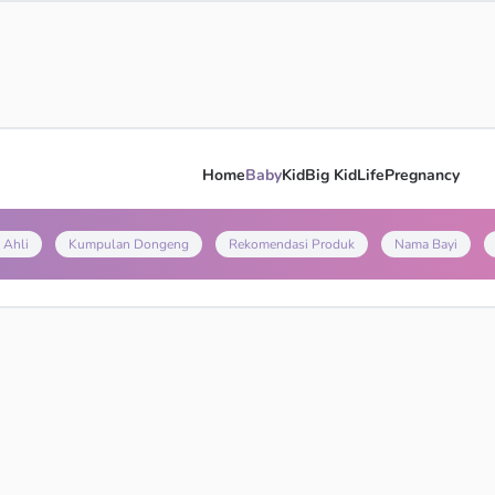
Home
Baby
Kid
Big Kid
Life
Pregnancy
 Ahli
Kumpulan Dongeng
Rekomendasi Produk
Nama Bayi