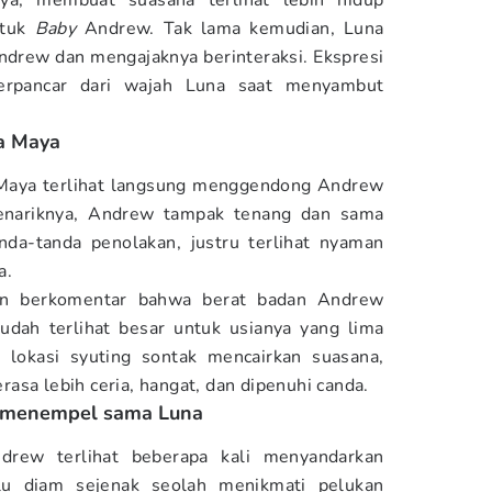
ya, membuat suasana terlihat lebih hidup
ntuk
Baby
Andrew. Tak lama kemudian, Luna
ndrew dan mengajaknya berinteraksi. Ekspresi
erpancar dari wajah Luna saat menyambut
a Maya
 Maya terlihat langsung menggendong Andrew
enariknya, Andrew tampak tenang dan sama
nda-tanda penolakan, justru terlihat nyaman
a.
un berkomentar bahwa berat badan Andrew
udah terlihat besar untuk usianya yang lima
 lokasi syuting sontak mencairkan suasana,
asa lebih ceria, hangat, dan dipenuhi canda.
 menempel sama Luna
rew terlihat beberapa kali menyandarkan
lu diam sejenak seolah menikmati pelukan