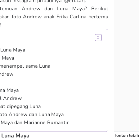
 akun Instagram pribadinya, @eri.carl.
ertemuan Andrew dan Luna Maya? Berikut
pkan foto Andrew anak Erika Carlina bertemu
!
 Luna Maya
a Maya
 menempel sama Luna
Andrew
una Maya
il Andrew
aat dipegang Luna
 foto Andrew dan Luna Maya
 Maya dan Marianne Rumantir
n Luna Maya
Tonton lebih