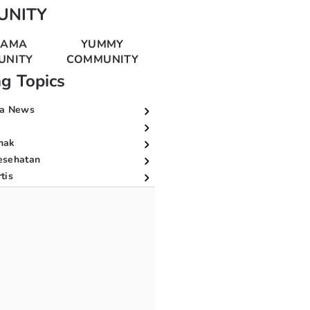
UNITY
MAMA
YUMMY
UNITY
COMMUNITY
ng Topics
a News
nak
esehatan
tis