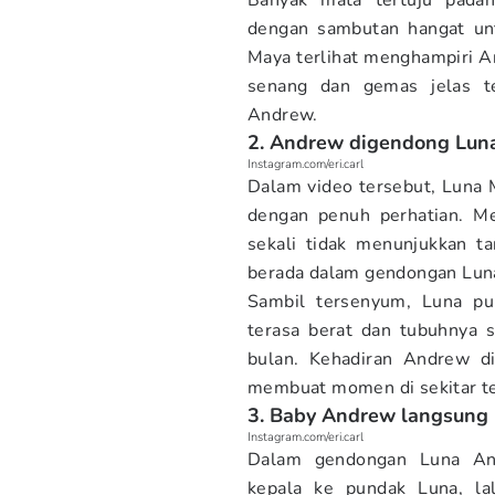
Banyak mata tertuju padan
dengan sambutan hangat u
Maya terlihat menghampiri A
senang dan gemas jelas t
Andrew.
2. Andrew digendong Lun
Instagram.com/eri.carl
Dalam video tersebut, Luna
dengan penuh perhatian. M
sekali tidak menunjukkan ta
berada dalam gendongan Lun
Sambil tersenyum, Luna p
terasa berat dan tubuhnya s
bulan. Kehadiran Andrew di
membuat momen di sekitar ter
3. Baby Andrew langsung
Instagram.com/eri.carl
Dalam gendongan Luna And
kepala ke pundak Luna, la