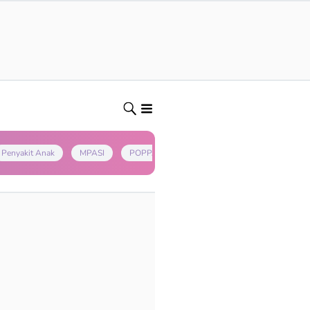
Penyakit Anak
MPASI
POPPAPA