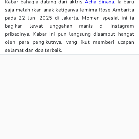
Kabar bahagia datang dari aktris
Acha Sinaga
. Ia baru
saja melahirkan anak ketiganya Jemima Rose Ambarita
pada 22 Juni 2025 di Jakarta. Momen spesial ini ia
bagikan lewat unggahan manis di Instagram
pribadinya. Kabar ini pun langsung disambut hangat
oleh para pengikutnya, yang ikut memberi ucapan
selamat dan doa terbaik.