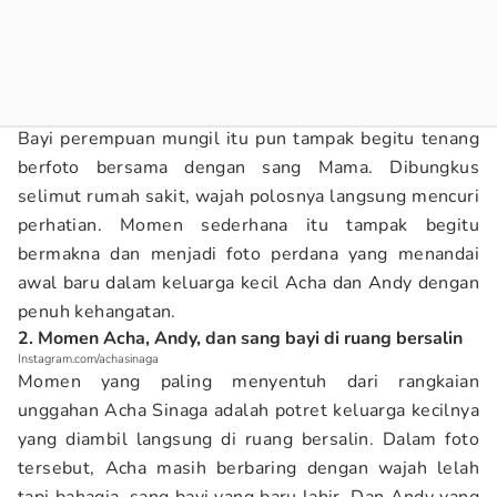
Bayi perempuan mungil itu pun tampak begitu tenang
berfoto bersama dengan sang Mama. Dibungkus
selimut rumah sakit, wajah polosnya langsung mencuri
perhatian. Momen sederhana itu tampak begitu
bermakna dan menjadi foto perdana yang menandai
awal baru dalam keluarga kecil Acha dan Andy dengan
penuh kehangatan.
2. Momen Acha, Andy, dan sang bayi di ruang bersalin
Instagram.com/achasinaga
Momen yang paling menyentuh dari rangkaian
unggahan Acha Sinaga adalah potret keluarga kecilnya
yang diambil langsung di ruang bersalin. Dalam foto
tersebut, Acha masih berbaring dengan wajah lelah