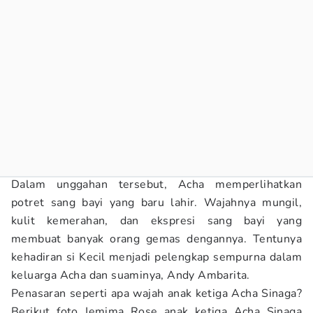
Dalam unggahan tersebut, Acha memperlihatkan
potret sang bayi yang baru lahir. Wajahnya mungil,
kulit kemerahan, dan ekspresi sang bayi yang
membuat banyak orang gemas dengannya. Tentunya
kehadiran si Kecil menjadi pelengkap sempurna dalam
keluarga Acha dan suaminya, Andy Ambarita.
Penasaran seperti apa wajah anak ketiga Acha Sinaga?
Berikut foto Jemima Rose anak ketiga Acha Sinaga