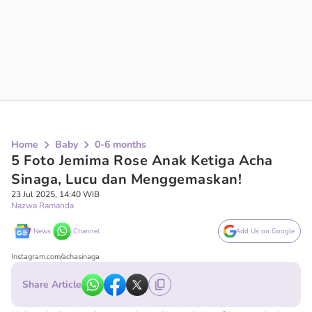
Home
Baby
0-6 months
5 Foto Jemima Rose Anak Ketiga Acha
Sinaga, Lucu dan Menggemaskan!
23 Jul 2025, 14:40 WIB
Nazwa Ramanda
News
Channel
Add Us on Google
Instagram.com/achasinaga
Share Article