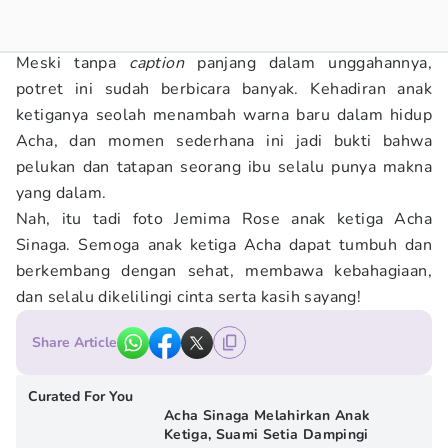
Meski tanpa
caption
panjang dalam unggahannya,
potret ini sudah berbicara banyak. Kehadiran anak
ketiganya seolah menambah warna baru dalam hidup
Acha, dan momen sederhana ini jadi bukti bahwa
pelukan dan tatapan seorang ibu selalu punya makna
yang dalam.
Nah, itu tadi foto Jemima Rose anak ketiga Acha
Sinaga. Semoga anak ketiga Acha dapat tumbuh dan
berkembang dengan sehat, membawa kebahagiaan,
dan selalu dikelilingi cinta serta kasih sayang!
Share Article
Curated For You
Acha Sinaga Melahirkan Anak
Ketiga, Suami Setia Dampingi