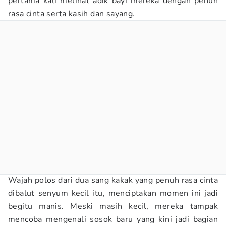
pertama kali melihat adik bayi mereka dengan penuh
rasa cinta serta kasih dan sayang.
Wajah polos dari dua sang kakak yang penuh rasa cinta
dibalut senyum kecil itu, menciptakan momen ini jadi
begitu manis. Meski masih kecil, mereka tampak
mencoba mengenali sosok baru yang kini jadi bagian