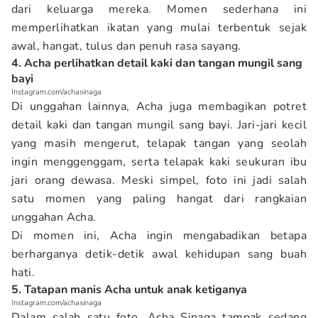
dari keluarga mereka. Momen sederhana ini
memperlihatkan ikatan yang mulai terbentuk sejak
awal, hangat, tulus dan penuh rasa sayang.
4. Acha perlihatkan detail kaki dan tangan mungil sang
bayi
Instagram.com/achasinaga
Di unggahan lainnya, Acha juga membagikan potret
detail kaki dan tangan mungil sang bayi. Jari-jari kecil
yang masih mengerut, telapak tangan yang seolah
ingin menggenggam, serta telapak kaki seukuran ibu
jari orang dewasa. Meski simpel, foto ini jadi salah
satu momen yang paling hangat dari rangkaian
unggahan Acha.
Di momen ini, Acha ingin mengabadikan betapa
berharganya detik-detik awal kehidupan sang buah
hati.
5. Tatapan manis Acha untuk anak ketiganya
Instagram.com/achasinaga
Dalam salah satu foto, Acha Sinaga tampak sedang