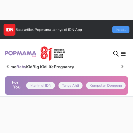
Baca artikel
Popmama
lainnya di IDN App
Install
Home
Baby
Kid
Big Kid
Life
Pregnancy
For
Iklanin di IDN
Tanya Ahli
Kumpulan Dongeng
You