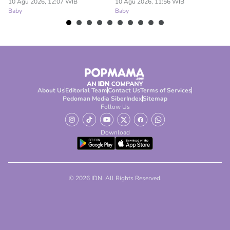
Bahayanya
10 Agu 2026, 12:07 WIB
10 Agu 2026, 11:56 WIB
10
Baby
Baby
Ba
About Us
Editorial Team
Contact Us
Terms of Services
Pedoman Media Siber
Index
Sitemap
Follow Us
Download
© 2026 IDN. All Rights Reserved.