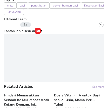
Topics
mata
bayi
penglihatan
perkembangan bayi
Kesehatan Bayi
Tanya Ahli
Editorial Team
3+
Editor
Tonton lebih seru di
Fairaz Tsiqat
Editor
Erick Akbar
Editor
Wahyuni Sahara
Related Articles
See More
Hindari Memasukkan
Dosis Vitamin A untuk Bayi
7 
Sendok ke Mulut saat Anak
sesuai Usia, Mama Perlu
Te
Kejang Demam, Ini
Tahu!
Pe