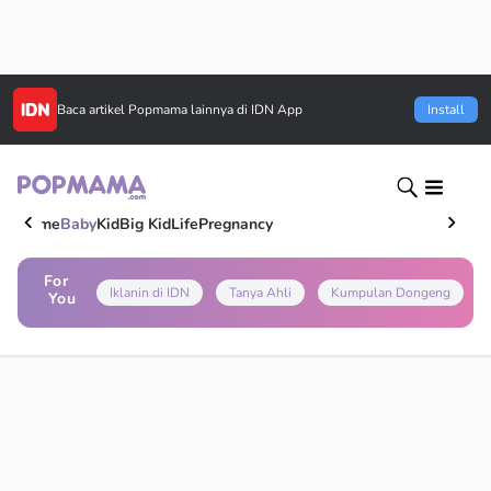
Baca artikel
Popmama
lainnya di IDN App
Install
Home
Baby
Kid
Big Kid
Life
Pregnancy
For
Iklanin di IDN
Tanya Ahli
Kumpulan Dongeng
You