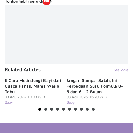
Tonton lebih seru di
Related Articles
See More
6 Cara Melindungi Bayi dari
Jangan Sampai Salah, Ini
Ap
Cuaca Panas, Mama Wajib
Perbedaan Susu Formula 0–
Ru
Tahu!
6 dan 6–12 Bulan
BP
09 Agu 2026, 10:03 WIB
08 Agu 2026, 16:20 WIB
07
Baby
Baby
Ba