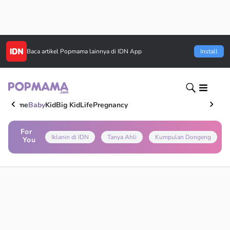
Baca artikel
Popmama
lainnya di IDN App
Install
Home
Baby
Kid
Big Kid
Life
Pregnancy
For
Iklanin di IDN
Tanya Ahli
Kumpulan Dongeng
You