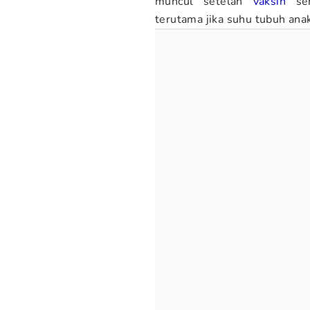
muncul setelah
vaksin
ser
terutama jika suhu tubuh ana