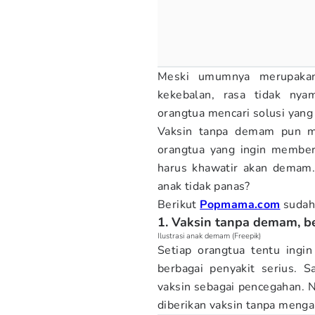
Meski umumnya merupaka
kekebalan, rasa tidak ny
orangtua mencari solusi yan
Vaksin tanpa demam pun men
orangtua yang ingin member
harus khawatir akan demam.
anak tidak panas?
Berikut
Popmama.com
sudah
1. Vaksin tanpa demam, b
Ilustrasi anak demam (Freepik)
Setiap orangtua tentu ingi
berbagai penyakit serius. 
vaksin sebagai pencegahan. 
diberikan vaksin tanpa meng