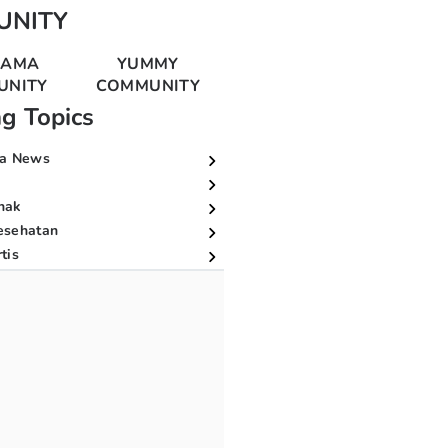
UNITY
MAMA
YUMMY
UNITY
COMMUNITY
ng Topics
a News
nak
esehatan
tis