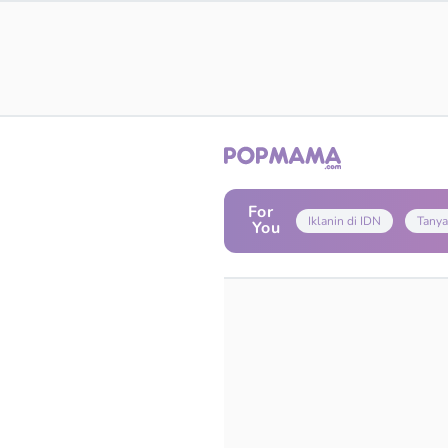
For
Iklanin di IDN
Tanya
You