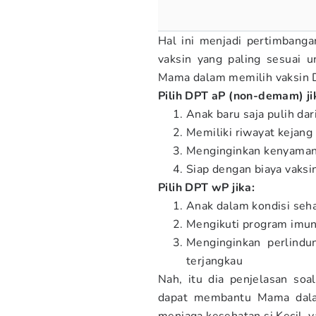
Hal ini menjadi pertimbanga
vaksin yang paling sesuai u
Mama dalam memilih vaksin D
Pilih DPT aP (non-demam) ji
Anak baru saja pulih dari
Memiliki riwayat kejan
Menginginkan kenyamana
Siap dengan biaya vaksin
Pilih DPT wP jika:
Anak dalam kondisi seha
Mengikuti program imun
Menginginkan perlindu
terjangkau
Nah, itu dia penjelasan so
dapat membantu Mama dalam