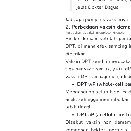
jelas Dokter Bagus.
Jadi, apa pun jenis vaksinny
2. Perbedaan vaksin dem
Ilustrasi suntik vaksin (freepik.com/freepik)
Risiko demam setelah pembe
DPT, di mana efek samping in
diberikan.
Vaksin DPT sendiri merupakan
tiga penyakit serius, yaitu di
vaksin DPT terbagi menjadi d
DPT wP (whole-cell per
Mengandung seluruh sel bakt
anak, sehingga menimbulkan 
lebih tinggi.
DPT aP (acellular pertu
Disebut vaksin non demam
komponen bakteri pertusis