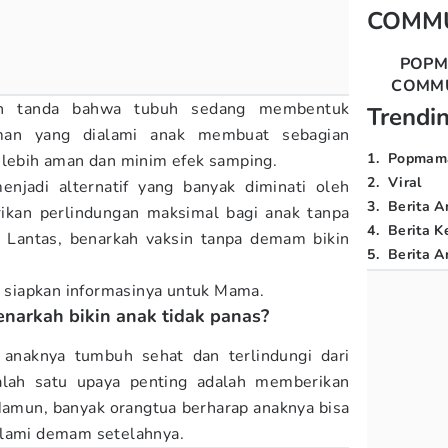
COMM
POP
COMM
n tanda bahwa tubuh sedang membentuk
Trendi
aman yang dialami anak membuat sebagian
1
.
Popmam
g lebih aman dan minim efek samping.
2
.
Viral
jadi alternatif yang banyak diminati oleh
3
.
Berita A
ikan perlindungan maksimal bagi anak tanpa
4
.
Berita K
 Lantas, benarkah vaksin tanpa demam bikin
5
.
Berita Ar
 siapkan informasinya untuk Mama.
enarkah bikin anak tidak panas?
n anaknya tumbuh sehat dan terlindungi dari
Salah satu upaya penting adalah memberikan
Namun, banyak orangtua berharap anaknya bisa
alami demam setelahnya.