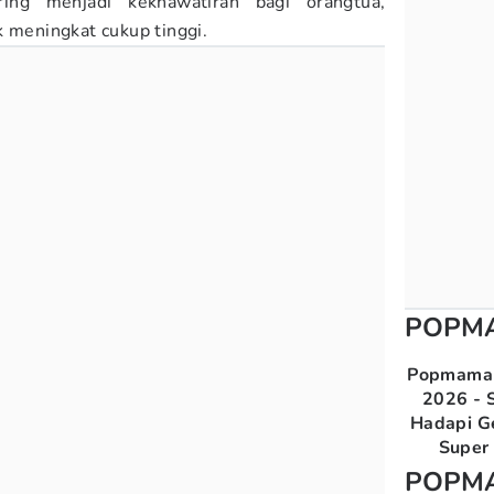
ing menjadi kekhawatiran bagi orangtua,
k meningkat cukup tinggi.
POPM
Popmama 
2026 - S
Hadapi G
Super 
POPM