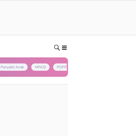
Penyakit Anak
MPASI
POPPAPA