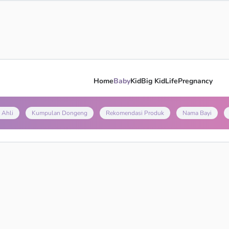
Home
Baby
Kid
Big Kid
Life
Pregnancy
 Ahli
Kumpulan Dongeng
Rekomendasi Produk
Nama Bayi