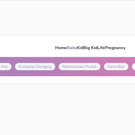
Home
Baby
Kid
Big Kid
Life
Pregnancy
 Ahli
Kumpulan Dongeng
Rekomendasi Produk
Nama Bayi