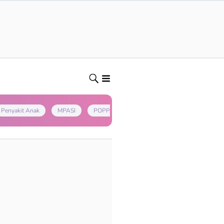
Penyakit Anak
MPASI
POPPAPA