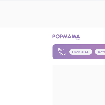
For
Iklanin di IDN
Tanya
You