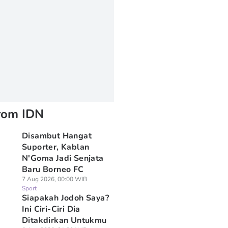
rom IDN
Disambut Hangat
Suporter, Kablan
N'Goma Jadi Senjata
Baru Borneo FC
7 Aug 2026, 00:00 WIB
Sport
Siapakah Jodoh Saya?
Ini Ciri-Ciri Dia
Ditakdirkan Untukmu