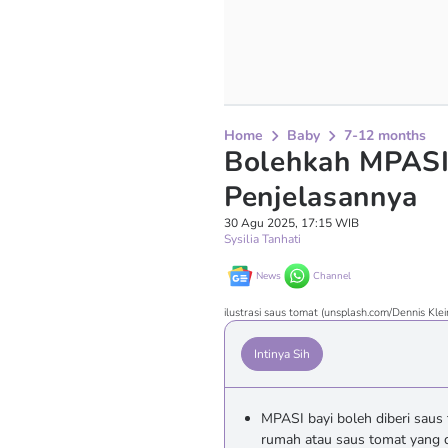
Home
Baby
7-12 months
Bolehkah MPASI 
Penjelasannya
30 Agu 2025, 17:15 WIB
Sysilia Tanhati
News
Channel
ilustrasi saus tomat (unsplash.com/Dennis Klei
Intinya Sih
MPASI bayi boleh diberi saus
rumah atau saus tomat yang d