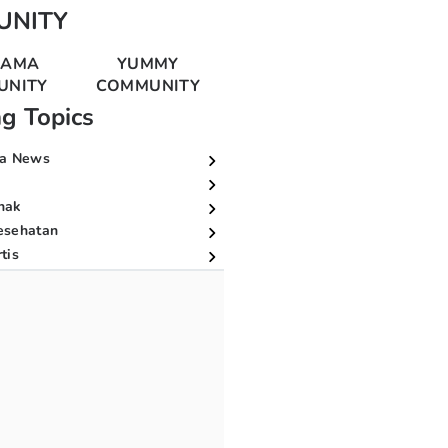
UNITY
MAMA
YUMMY
UNITY
COMMUNITY
ng Topics
a News
nak
esehatan
tis