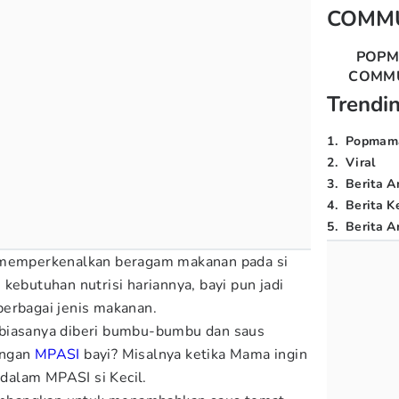
COMM
POP
COMM
Trendi
1
.
Popmam
2
.
Viral
3
.
Berita A
4
.
Berita K
5
.
Berita Ar
 memperkenalkan beragam makanan pada si
kebutuhan nutrisi hariannya, bayi pun jadi
erbagai jenis makanan.
biasanya diberi bumbu-bumbu dan saus
engan
MPASI
bayi? Misalnya ketika Mama ingin
alam MPASI si Kecil.