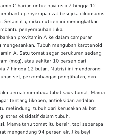
amin C harian untuk bayi usia 7 hingga 12
membantu penyerapan zat besi jika dikonsumsi
. Selain itu, mikronutrien ini meningkatkan
embantu penyembuhan luka.
mbahkan provitamin A ke dalam campuran
ng mengesankan. Tubuh mengubah karotenoid
tamin A. Satu tomat segar berukuran sedang
m (mcg), atau sekitar 10 persen dari
sia 7 hingga 12 bulan. Nutrisi ini mendorong
uhan sel, perkembangan penglihatan, dan
 Jika pernah membaca label saus tomat, Mama
ar tentang likopen, antioksidan andalan
u melindungi tubuh dari kerusakan akibat
gi stres oksidatif dalam tubuh.
si
. Mama tahu tomat itu berair, tapi seberapa
mat mengandung 94 persen air. Jika bayi