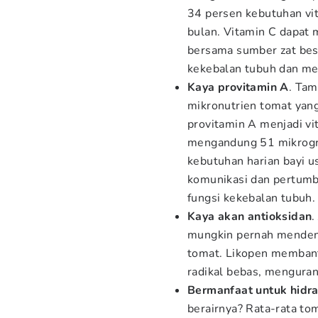
34 persen kebutuhan vit
bulan. Vitamin C dapat 
bersama sumber zat besi
kekebalan tubuh dan m
Kaya provitamin A
. Ta
mikronutrien tomat ya
provitamin A menjadi vi
mengandung 51 mikrogra
kebutuhan harian bayi u
komunikasi dan pertumb
fungsi kekebalan tubuh.
Kaya akan antioksidan
.
mungkin pernah mendeng
tomat. Likopen membant
radikal bebas, menguran
Bermanfaat untuk hidra
berairnya? Rata-rata to