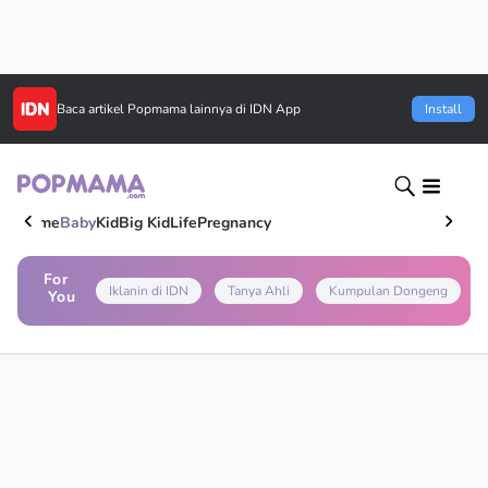
Baca artikel
Popmama
lainnya di IDN App
Install
Home
Baby
Kid
Big Kid
Life
Pregnancy
For
Iklanin di IDN
Tanya Ahli
Kumpulan Dongeng
You