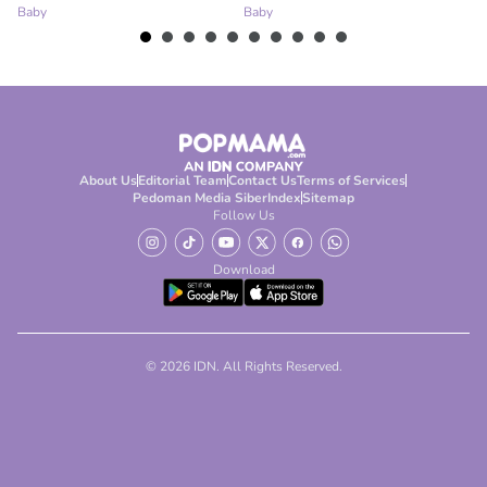
Baby
Baby
Ba
About Us
Editorial Team
Contact Us
Terms of Services
Pedoman Media Siber
Index
Sitemap
Follow Us
Download
© 2026 IDN. All Rights Reserved.