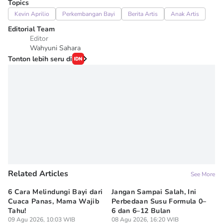
Topics
Kevin Aprilio
Perkembangan Bayi
Berita Artis
Anak Artis
Editorial Team
Editor
Wahyuni Sahara
Tonton lebih seru di
Related Articles
See More
6 Cara Melindungi Bayi dari
Jangan Sampai Salah, Ini
Ap
Cuaca Panas, Mama Wajib
Perbedaan Susu Formula 0–
Ru
Tahu!
6 dan 6–12 Bulan
BP
09 Agu 2026, 10:03 WIB
08 Agu 2026, 16:20 WIB
07