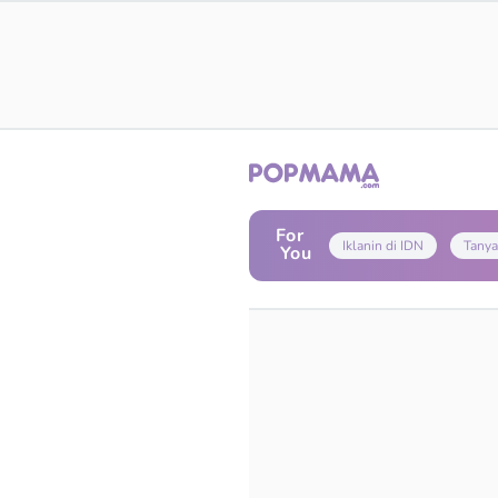
For
Iklanin di IDN
Tanya
You