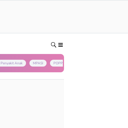
Penyakit Anak
MPASI
POPPAPA