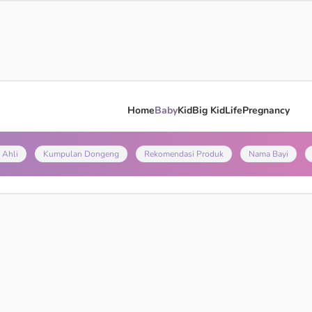
Home
Baby
Kid
Big Kid
Life
Pregnancy
 Ahli
Kumpulan Dongeng
Rekomendasi Produk
Nama Bayi