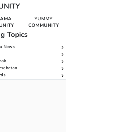
UNITY
MAMA
YUMMY
UNITY
COMMUNITY
ng Topics
a News
nak
esehatan
tis