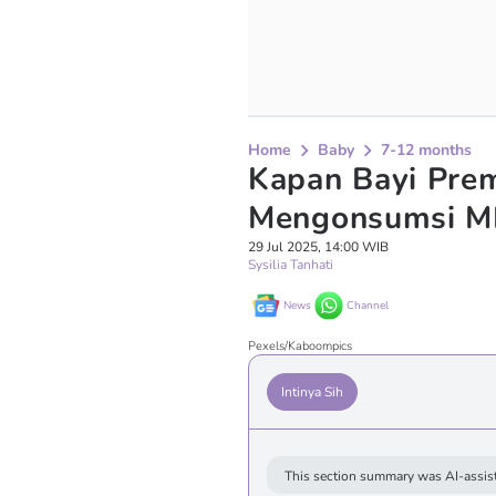
Home
Baby
7-12 months
Kapan Bayi Prem
Mengonsumsi M
29 Jul 2025, 14:00 WIB
Sysilia Tanhati
News
Channel
Pexels/Kaboompics
Intinya Sih
This section summary was AI-assist