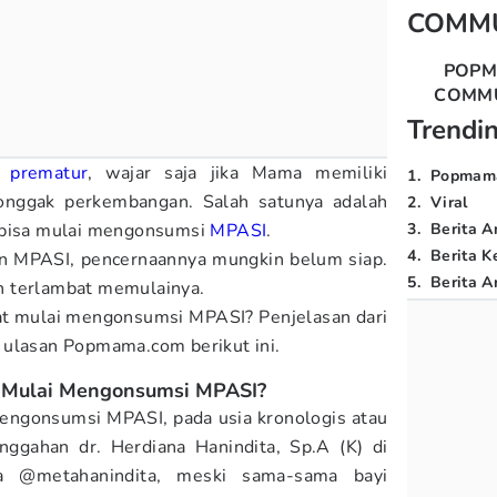
COMM
POP
COMM
Trendi
i prematur
, wajar saja jika Mama memiliki
1
.
Popmam
tonggak perkembangan. Salah satunya adalah
2
.
Viral
 bisa mulai mengonsumsi
MPASI
.
3
.
Berita A
4
.
Berita K
an MPASI, pencernaannya mungkin belum siap.
5
.
Berita Ar
h terlambat memulainya.
pat mulai mengonsumsi MPASI? Penjelasan dari
 ulasan Popmama.com berikut ini.
a Mulai Mengonsumsi MPASI?
engonsumsi MPASI, pada usia kronologis atau
unggahan dr. Herdiana Hanindita, Sp.A (K) di
ya @metahanindita, meski sama-sama bayi