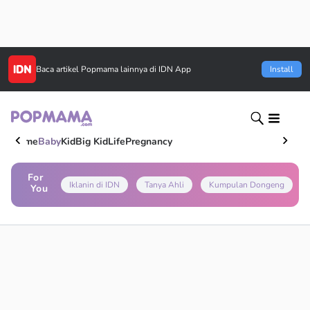
Baca artikel
Popmama
lainnya di IDN App
Install
Home
Baby
Kid
Big Kid
Life
Pregnancy
For
Iklanin di IDN
Tanya Ahli
Kumpulan Dongeng
You