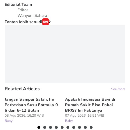
Editorial Team
Editor
Wahyuni Sahara
Tonton lebih seru di
Related Articles
See More
Jangan Sampai Salah, Ini
Apakah Imunisasi Bayi di
Me
Perbedaan Susu Formula 0–
Rumah Sakit Bisa Pakai
Ba
6 dan 6–12 Bulan
BPJS? Ini Faktanya
ha
08 Agu 2026, 16:20 WIB
07 Agu 2026, 16:51 WIB
07
Baby
Baby
Ba