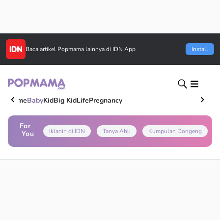
Baca artikel
Popmama
lainnya di IDN App
Install
Home
Baby
Kid
Big Kid
Life
Pregnancy
For
Iklanin di IDN
Tanya Ahli
Kumpulan Dongeng
You