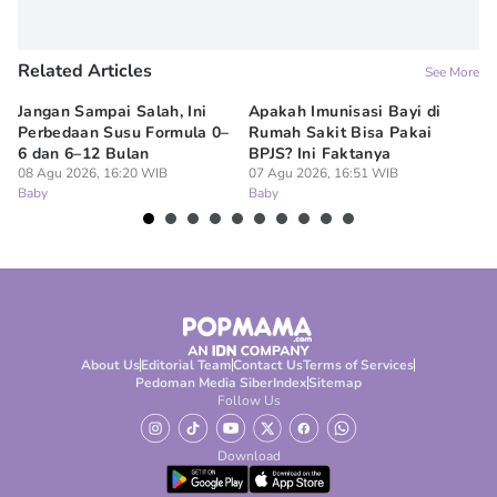
Related Articles
See More
Jangan Sampai Salah, Ini
Apakah Imunisasi Bayi di
Me
Perbedaan Susu Formula 0–
Rumah Sakit Bisa Pakai
Ba
6 dan 6–12 Bulan
BPJS? Ini Faktanya
ha
08 Agu 2026, 16:20 WIB
07 Agu 2026, 16:51 WIB
07
Baby
Baby
Ba
About Us
Editorial Team
Contact Us
Terms of Services
Pedoman Media Siber
Index
Sitemap
Follow Us
Download