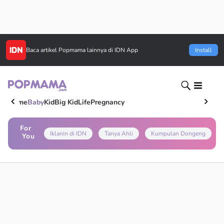
Baca artikel
Popmama
lainnya di IDN App
Install
Home
Baby
Kid
Big Kid
Life
Pregnancy
For
Iklanin di IDN
Tanya Ahli
Kumpulan Dongeng
You