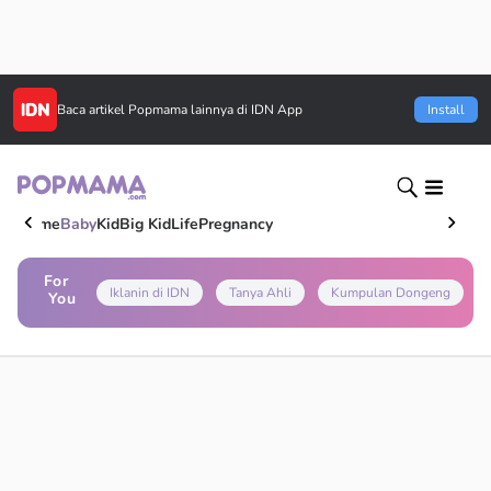
Baca artikel
Popmama
lainnya di IDN App
Install
Home
Baby
Kid
Big Kid
Life
Pregnancy
For
Iklanin di IDN
Tanya Ahli
Kumpulan Dongeng
You