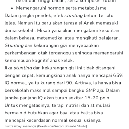
berat dan tinggi badan, serta komposisi tubuh
Memengaruhi hormon serta metabolisme
Dalam jangka pendek, efek
stunting
belum terlalu
jelas. Namun itu baru akan terasa si Anak memasuki
dunia sekolah. Misalnya ia akan mengalami kesulitan
dalam bahasa, matematika, atau mengikuti pelajaran.
Stunting
dan kekurangan gizi menyebabkan
perkembangan otak terganggu sehingga memengaruhi
kemampuan kognitif anak kelak.
Jika
stunting
dan kekurangan gizi ini tidak ditangani
dengan cepat, kemungkinan anak hanya mencapai 65%
IQ normal, yaitu kurang dari 90. Artinya, ia hanya bisa
bersekolah maksimal sampai bangku SMP aja. Dalam
jangka panjang IQ akan turun sekitar 15-20 poin.
Untuk mengatasinya, terapi nutrisi dan stimulasi
bermain dibutuhkan agar bayi atau balita bisa
mencapai kecerdasan normal sesuai usianya.
Ilustrasi bayi menangis (Pexels.com/Antoni Shkraba Studio)