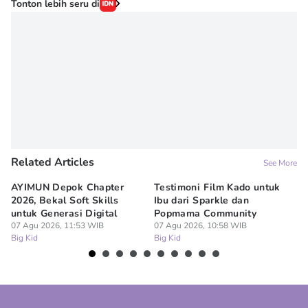
Tonton lebih seru di
Related Articles
See More
AYIMUN Depok Chapter
Testimoni Film Kado untuk
1
2026, Bekal Soft Skills
Ibu dari Sparkle dan
M
untuk Generasi Digital
Popmama Community
Te
07 Agu 2026, 11:53 WIB
07 Agu 2026, 10:58 WIB
07
Big Kid
Big Kid
Bi