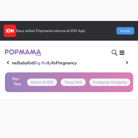
Baca artikel
Popmama
lainnya di IDN App
Install
Home
Baby
Kid
Big Kid
Life
Pregnancy
For
Iklanin di IDN
Tanya Ahli
Kumpulan Dongeng
You