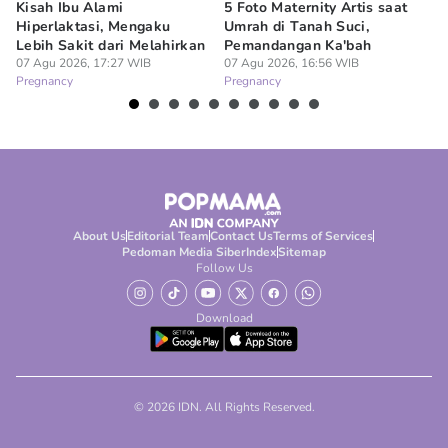
Kisah Ibu Alami
5 Foto Maternity Artis saat
Ir
Hiperlaktasi, Mengaku
Umrah di Tanah Suci,
Pe
Lebih Sakit dari Melahirkan
Pemandangan Ka'bah
de
07 Agu 2026, 17:27 WIB
07 Agu 2026, 16:56 WIB
07
Pregnancy
Pregnancy
Pr
About Us
Editorial Team
Contact Us
Terms of Services
Pedoman Media Siber
Index
Sitemap
Follow Us
Download
© 2026 IDN. All Rights Reserved.