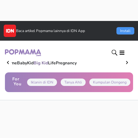
Baca artikel
Popmama
lainnya di IDN App
Install
Home
Baby
Kid
Big Kid
Life
Pregnancy
For
Iklanin di IDN
Tanya Ahli
Kumpulan Dongeng
You