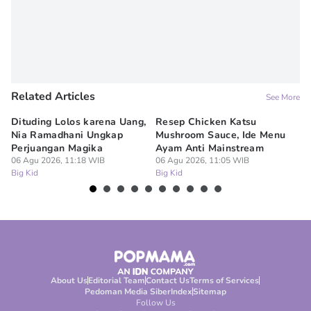
Related Articles
See More
Dituding Lolos karena Uang,
Resep Chicken Katsu
Vi
Nia Ramadhani Ungkap
Mushroom Sauce, Ide Menu
Me
Perjuangan Magika
Ayam Anti Mainstream
Mo
06 Agu 2026, 11:18 WIB
06 Agu 2026, 11:05 WIB
06
Big Kid
Big Kid
Bi
About Us
Editorial Team
Contact Us
Terms of Services
Pedoman Media Siber
Index
Sitemap
Follow Us