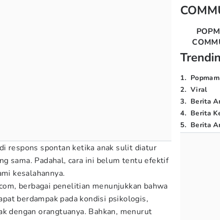
COMM
POP
COMM
Trendi
1
.
Popmam
2
.
Viral
3
.
Berita A
4
.
Berita K
5
.
Berita Ar
i respons spontan ketika anak sulit diatur
g sama. Padahal, cara ini belum tentu efektif
mi kesalahannya.
l.com, berbagai penelitian menunjukkan bahwa
pat berdampak pada kondisi psikologis,
nak dengan orangtuanya. Bahkan, menurut