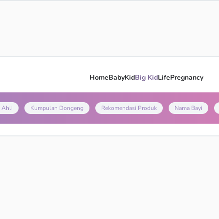
Home
Baby
Kid
Big Kid
Life
Pregnancy
 Ahli
Kumpulan Dongeng
Rekomendasi Produk
Nama Bayi