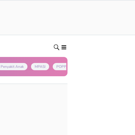
Penyakit Anak
MPASI
POPPAPA