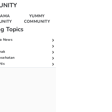
UNITY
MAMA
YUMMY
UNITY
COMMUNITY
ng Topics
a News
nak
esehatan
tis