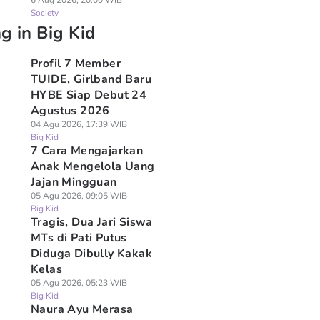
6 Aug 2026, 20:00 WIB
Society
g in Big Kid
Profil 7 Member
TUIDE, Girlband Baru
HYBE Siap Debut 24
Agustus 2026
04 Agu 2026, 17:39 WIB
Big Kid
7 Cara Mengajarkan
Anak Mengelola Uang
Jajan Mingguan
05 Agu 2026, 09:05 WIB
Big Kid
Tragis, Dua Jari Siswa
MTs di Pati Putus
Diduga Dibully Kakak
Kelas
05 Agu 2026, 05:23 WIB
Big Kid
Naura Ayu Merasa