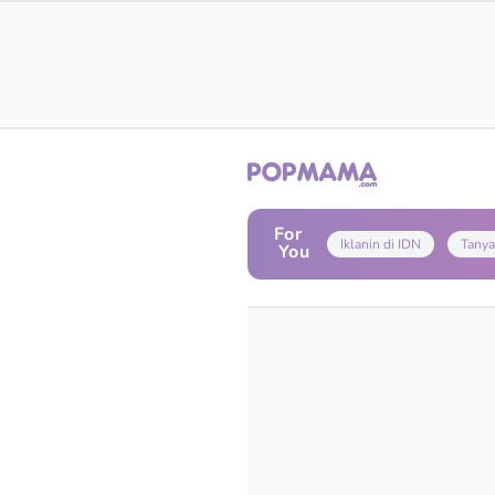
For
Iklanin di IDN
Tanya
You