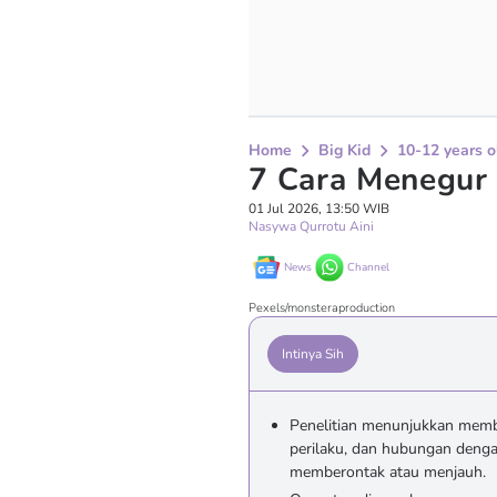
Home
Big Kid
10-12 years o
7 Cara Menegur
01 Jul 2026, 13:50 WIB
Nasywa Qurrotu Aini
News
Channel
Pexels/monsteraproduction
Intinya Sih
Penelitian menunjukkan memb
perilaku, dan hubungan denga
memberontak atau menjauh.