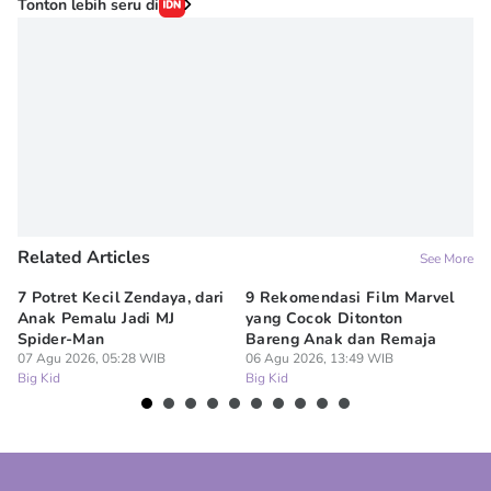
Tonton lebih seru di
Related Articles
See More
7 Potret Kecil Zendaya, dari
9 Rekomendasi Film Marvel
Un
Anak Pemalu Jadi MJ
yang Cocok Ditonton
Le
Spider-Man
Bareng Anak dan Remaja
at
07 Agu 2026, 05:28 WIB
06 Agu 2026, 13:49 WIB
06
Big Kid
Big Kid
Bi