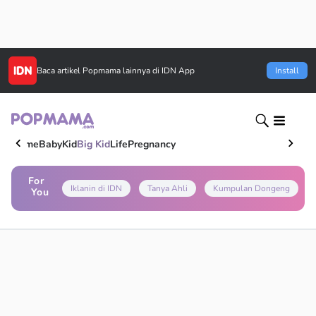
Baca artikel
Popmama
lainnya di IDN App
Install
Home
Baby
Kid
Big Kid
Life
Pregnancy
For
Iklanin di IDN
Tanya Ahli
Kumpulan Dongeng
You