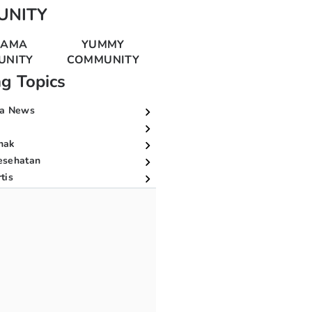
UNITY
MAMA
YUMMY
UNITY
COMMUNITY
ng Topics
a News
nak
esehatan
tis