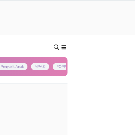
Penyakit Anak
MPASI
POPPAPA