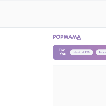
For
Iklanin di IDN
Tanya
You