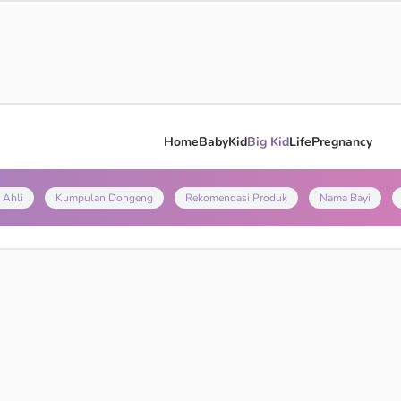
Home
Baby
Kid
Big Kid
Life
Pregnancy
 Ahli
Kumpulan Dongeng
Rekomendasi Produk
Nama Bayi