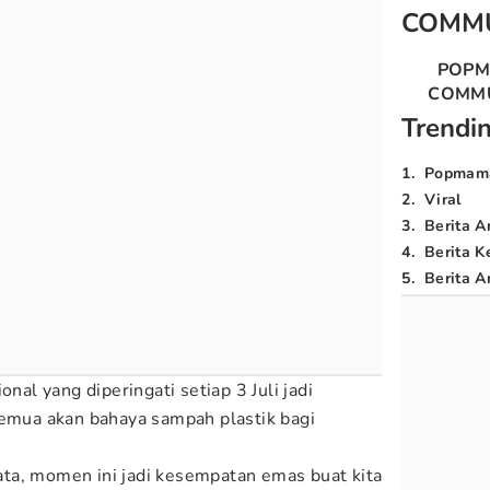
COMM
POP
COMM
Trendi
1
.
Popmam
2
.
Viral
3
.
Berita A
4
.
Berita K
5
.
Berita Ar
onal yang diperingati setiap 3 Juli jadi
semua akan bahaya sampah plastik bagi
ta, momen ini jadi kesempatan emas buat kita