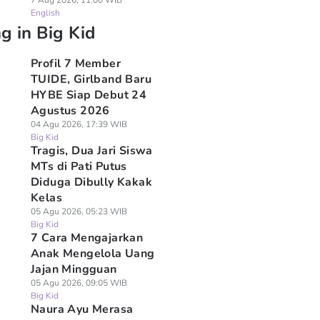
7 Aug 2026, 11:00 WIB
English
g in Big Kid
Profil 7 Member
TUIDE, Girlband Baru
HYBE Siap Debut 24
Agustus 2026
04 Agu 2026, 17:39 WIB
Big Kid
Tragis, Dua Jari Siswa
MTs di Pati Putus
Diduga Dibully Kakak
Kelas
05 Agu 2026, 05:23 WIB
Big Kid
7 Cara Mengajarkan
Anak Mengelola Uang
Jajan Mingguan
05 Agu 2026, 09:05 WIB
Big Kid
Naura Ayu Merasa