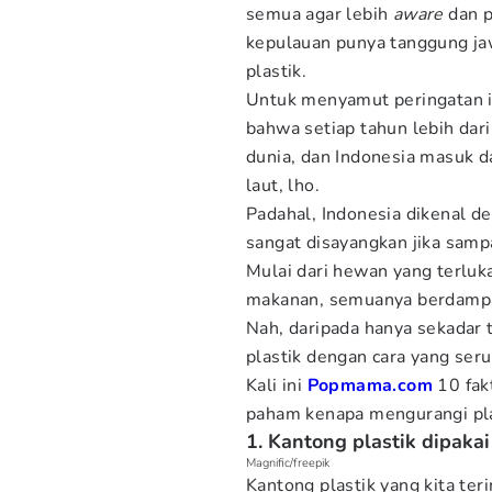
semua agar lebih
aware
dan p
kepulauan punya tanggung ja
plastik.
Untuk menyamut peringatan i
bahwa setiap tahun lebih dar
dunia, dan Indonesia masuk d
laut, lho.
Padahal, Indonesia dikenal de
sangat disayangkan jika sam
Mulai dari hewan yang terluk
makanan, semuanya berdampak
Nah, daripada hanya sekadar 
plastik dengan cara yang ser
Kali ini
Popmama.com
10 fak
paham kenapa mengurangi plast
1. Kantong plastik dipaka
Magnific/freepik
Kantong plastik yang kita ter