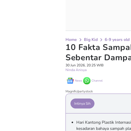
Home
Big Kid
6-9 years old
10 Fakta Sampah
Sebentar Dampa
30 Jun 2026, 20:25 WIB
Ninda Anisya
News
Channel
Magnific/partystock
Intinya Sih
Hari Kantong Plastik Interna
kesadaran bahaya sampah plas