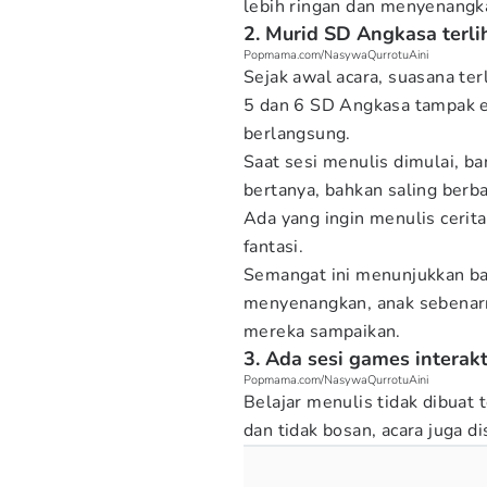
lebih ringan dan menyenangk
2. Murid SD Angkasa terli
Popmama.com/NasywaQurrotuAini
Sejak awal acara, suasana te
5 dan 6 SD Angkasa tampak ex
berlangsung.
Saat sesi menulis dimulai, ba
bertanya, bahkan saling berba
Ada yang ingin menulis cerita
fantasi.
Semangat ini menunjukkan ba
menyenangkan, anak sebenarny
mereka sampaikan.
3. Ada sesi games interak
Popmama.com/NasywaQurrotuAini
Belajar menulis tidak dibuat 
dan tidak bosan, acara juga d