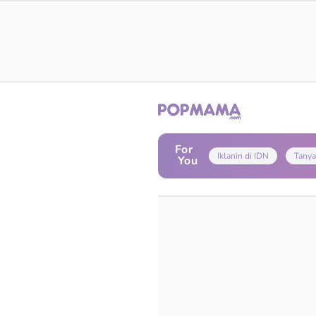
For
Iklanin di IDN
Tanya
You