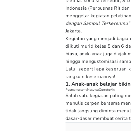
Melihat kondisi tersebut, S
Indonesia (Perpusnas RI) dan
menggelar kegiatan pelatiha
dengan Sampul Terkerenmu”
Jakarta.
Kegiatan yang menjadi bagian
diikuti murid kelas 5 dan 6 d
biasa, anak-anak juga diajak
hingga mengustomisasi sampul
Lalu, seperti apa keseruan
rangkum keseruannya!
1. Anak-anak belajar bikin
Popmama.com/NasywaQurrotuAini
Salah satu kegiatan paling me
menulis cerpen bersama mento
tidak langsung diminta menu
dasar-dasar membuat cerita t