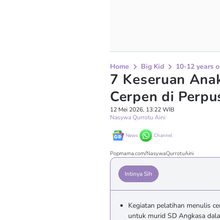
Home
Big Kid
10-12 years o
7 Keseruan Anak
Cerpen di Perpu
12 Mei 2026, 13:22 WIB
Nasywa Qurrotu Aini
News
Channel
Popmama.com/NasywaQurrotuAini
Intinya Sih
Kegiatan pelatihan menulis ce
untuk murid SD Angkasa dala