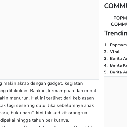
COMM
POP
COMM
Trendi
1
.
Popmam
2
.
Viral
3
.
Berita A
4
.
Berita K
5
.
Berita Ar
g makin akrab dengan gadget, kegiatan
rang dilakukan. Bahkan, kemampuan dan minat
akin menurun. Hal ini terlihat dari kebiasaan
tak lagi sesering dulu. Jika sebelumnya anak
aru, buku baru”, kini tak sedikit orangtua
dipakai hingga tahun berikutnya.