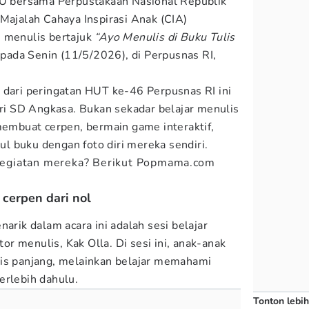
iDU bersama Perpustakaan Nasional Republik
 Majalah Cahaya Inspirasi Anak (CIA)
n menulis bertajuk
“Ayo Menulis di Buku Tulis
pada Senin (11/5/2026), di Perpusnas RI,
 dari peringatan HUT ke-46 Perpusnas RI ini
ari SD Angkasa. Bukan sekadar belajar menulis
 membuat cerpen, bermain game interaktif,
 buku dengan foto diri mereka sendiri.
 kegiatan mereka? Berikut Popmama.com
 cerpen dari nol
narik dalam acara ini adalah sesi belajar
r menulis, Kak Olla. Di sesi ini, anak-anak
lis panjang, melainkan belajar memahami
erlebih dahulu.
Tonton lebih