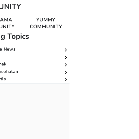
UNITY
MAMA
YUMMY
UNITY
COMMUNITY
ng Topics
a News
nak
esehatan
tis