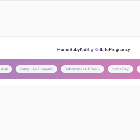
Home
Baby
Kid
Big Kid
Life
Pregnancy
 Ahli
Kumpulan Dongeng
Rekomendasi Produk
Nama Bayi