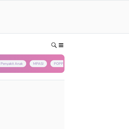
Penyakit Anak
MPASI
POPPAPA