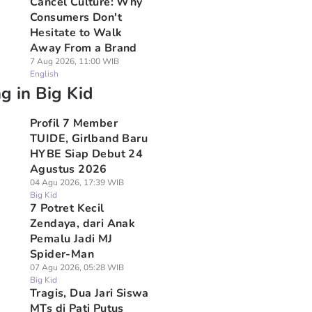
Cancel Culture: Why
Consumers Don't
Hesitate to Walk
Away From a Brand
7 Aug 2026, 11:00 WIB
English
g in Big Kid
Profil 7 Member
TUIDE, Girlband Baru
HYBE Siap Debut 24
Agustus 2026
04 Agu 2026, 17:39 WIB
Big Kid
7 Potret Kecil
Zendaya, dari Anak
Pemalu Jadi MJ
Spider-Man
07 Agu 2026, 05:28 WIB
Big Kid
Tragis, Dua Jari Siswa
MTs di Pati Putus