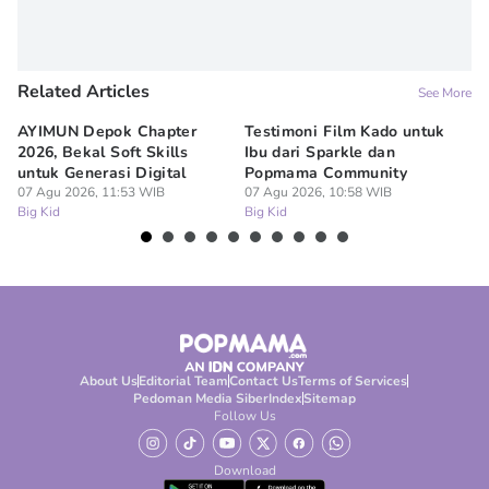
Related Articles
See More
AYIMUN Depok Chapter
Testimoni Film Kado untuk
1
2026, Bekal Soft Skills
Ibu dari Sparkle dan
M
untuk Generasi Digital
Popmama Community
Te
07 Agu 2026, 11:53 WIB
07 Agu 2026, 10:58 WIB
07
Big Kid
Big Kid
Bi
About Us
Editorial Team
Contact Us
Terms of Services
Pedoman Media Siber
Index
Sitemap
Follow Us
Download