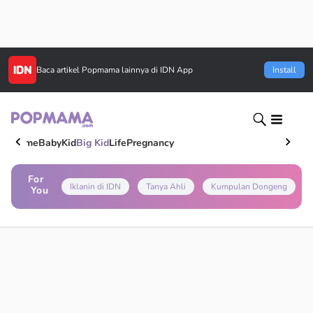
Baca artikel
Popmama
lainnya di IDN App
Install
Home
Baby
Kid
Big Kid
Life
Pregnancy
For
Iklanin di IDN
Tanya Ahli
Kumpulan Dongeng
You