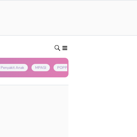
Penyakit Anak
MPASI
POPPAPA