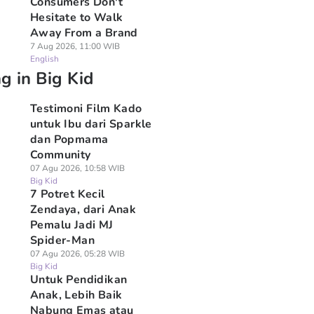
Consumers Don't
Hesitate to Walk
Away From a Brand
7 Aug 2026, 11:00 WIB
English
g in Big Kid
Testimoni Film Kado
untuk Ibu dari Sparkle
dan Popmama
Community
07 Agu 2026, 10:58 WIB
Big Kid
7 Potret Kecil
Zendaya, dari Anak
Pemalu Jadi MJ
Spider-Man
07 Agu 2026, 05:28 WIB
Big Kid
Untuk Pendidikan
Anak, Lebih Baik
Nabung Emas atau