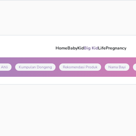
Home
Baby
Kid
Big Kid
Life
Pregnancy
 Ahli
Kumpulan Dongeng
Rekomendasi Produk
Nama Bayi