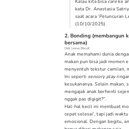
Kalau kita bisa
care
ke an
kata Dr. Anastasia Satri
saat acara ‘Peluncuran L
(10/10/2025).
2. Bonding (membangun ke
bersama)
Dok. Lexus Biscuit
Anak memahami dunia dengan c
makan pun bisa jadi momen ek
menyentuh tekstur camilan,
Ini seperti
sensory play
ringa
kesukananya. Selain makan, 
mengajak anak berhenti seje
nggak pas digigit?”.
Hal-hal kecil ini membuat 
cepat selesai’, tapi jadi wak
emosional. Dengan begitu, a