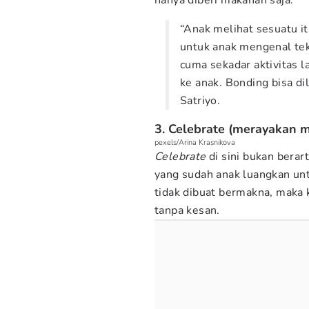
hanya diberi makanan saja.
“Anak melihat sesuatu it
untuk anak mengenal tek
cuma sekadar aktivitas 
ke anak. Bonding bisa d
Satriyo.
3. Celebrate (merayakan 
pexels/Arina Krasnikova
Celebrate
di sini bukan bera
yang sudah anak luangkan un
tidak dibuat bermakna, maka 
tanpa kesan.