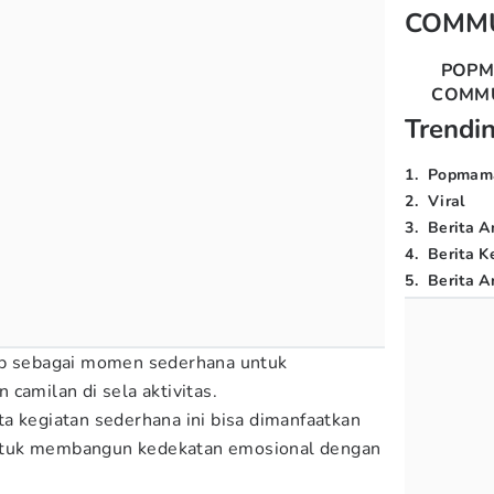
COMM
POP
COMM
Trendi
1
.
Popmam
2
.
Viral
3
.
Berita A
4
.
Berita K
5
.
Berita Ar
p sebagai momen sederhana untuk
 camilan di sela aktivitas.
a kegiatan sederhana ini bisa dimanfaatkan
ntuk membangun kedekatan emosional dengan