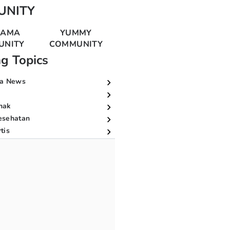
UNITY
MAMA
YUMMY
UNITY
COMMUNITY
ng Topics
a News
nak
esehatan
tis