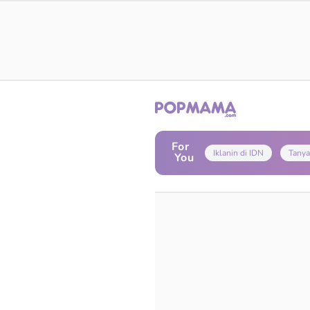
For
Iklanin di IDN
Tanya
You