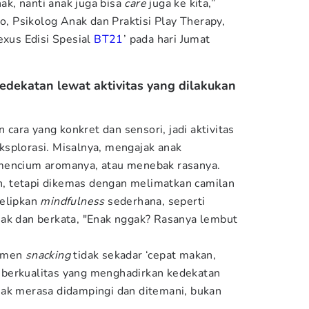
ak, nanti anak juga bisa
care
juga ke kita,”
yo, Psikolog Anak dan Praktisi Play Therapy,
exus Edisi Spesial
BT21
’ pada hari Jumat
dekatan lewat aktivitas yang dilakukan
ara yang konkret dan sensori, jadi aktivitas
splorasi. Misalnya, mengajak anak
 mencium aromanya, atau menebak rasanya.
n, tetapi dikemas dengan melimatkan camilan
selipkan
mindfulness
sederhana, seperti
nak dan berkata, "Enak nggak? Rasanya lembut
momen
snacking
tidak sekadar ‘cepat makan,
tu berkualitas yang menghadirkan kedekatan
nak merasa didampingi dan ditemani, bukan