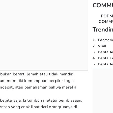
COMM
POP
COMM
Trendi
1
.
Popmam
2
.
Viral
3
.
Berita A
4
.
Berita K
5
.
Berita Ar
bukan berarti lemah atau tidak mandiri.
lum memiliki kemampuan berpikir logis,
endapat, atau pemahaman bahwa mereka
egitu saja. Ia tumbuh melalui pembiasaan,
ontoh yang anak lihat dari orangtuanya di