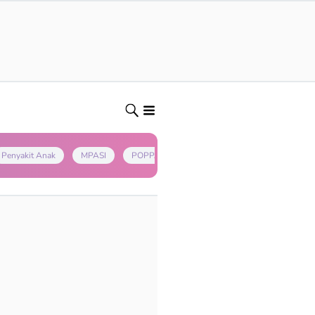
Penyakit Anak
MPASI
POPPAPA