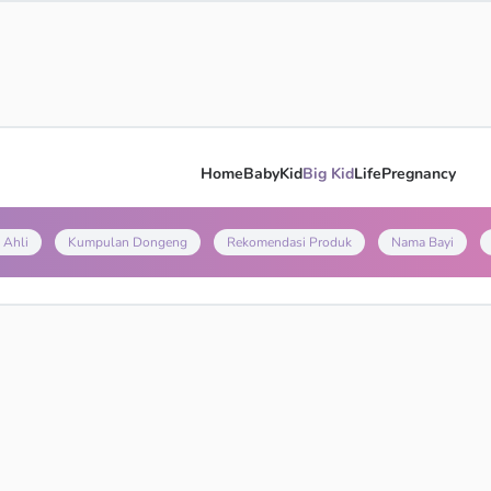
Home
Baby
Kid
Big Kid
Life
Pregnancy
 Ahli
Kumpulan Dongeng
Rekomendasi Produk
Nama Bayi