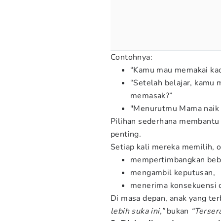
Contohnya:
“Kamu mau memakai kaos
“Setelah belajar, kam
memasak?”
"Menurutmu Mama naik m
Pilihan sederhana membant
penting.
Setiap kali mereka memilih, o
mempertimbangkan bebe
mengambil keputusan,
menerima konsekuensi d
Di masa depan, anak yang ter
lebih suka ini,”
bukan
“Terser