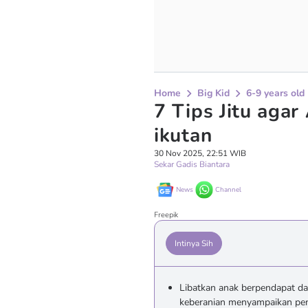
Home
Big Kid
6-9 years old
7 Tips Jitu agar
ikutan
30 Nov 2025, 22:51 WIB
Sekar Gadis Biantara
News
Channel
Freepik
Intinya Sih
Libatkan anak berpendapat d
keberanian menyampaikan pe