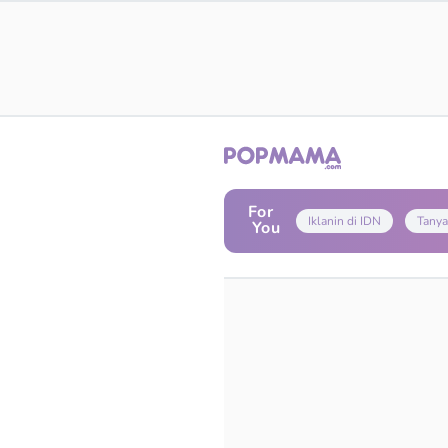
For
Iklanin di IDN
Tanya
You