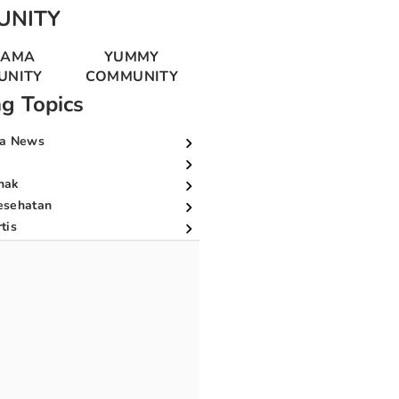
UNITY
MAMA
YUMMY
UNITY
COMMUNITY
ng Topics
a News
nak
esehatan
tis