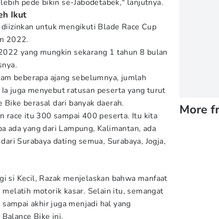
 lebih pede bikin se-Jabodetabek," lanjutnya.
eh Ikut
g diizinkan untuk mengikuti Blade Race Cup
hun 2022.
n 2022 yang mungkin sekarang 1 tahun 8 bulan
snya.
lam beberapa ajang sebelumnya, jumlah
 Ia juga menyebut ratusan peserta yang turut
 Bike berasal dari banyak daerah.
More f
in race itu 300 sampai 400 peserta. Itu kita
apa ada yang dari Lampung, Kalimantan, ada
g dari Surabaya dating semua, Surabaya, Jogja,
gi si Kecil, Razak menjelaskan bahwa manfaat
h melatih motorik kasar. Selain itu, semangat
sampai akhir juga menjadi hal yang
Balance Bike ini.