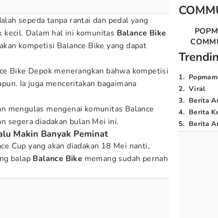
COMM
dalah sepeda tanpa rantai dan pedal yang
POP
kecil. Dalam hal ini komunitas
Balance Bike
COMM
kan kompetisi Balance Bike yang dapat
Trendi
nce Bike Depok menerangkan bahwa kompetisi
1
.
Popmam
apapun. Ia juga menceritakan bagaimana
2
.
Viral
3
.
Berita A
an mengulas mengenai komunitas Balance
4
.
Berita K
n segera diadakan bulan Mei ini.
5
.
Berita Ar
Lalu Makin Banyak Peminat
e Cup yang akan diadakan 18 Mei nanti,
ang balap
Balance Bike
memang sudah pernah