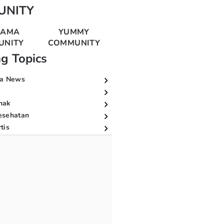
UNITY
MAMA
YUMMY
UNITY
COMMUNITY
ng Topics
a News
nak
esehatan
tis