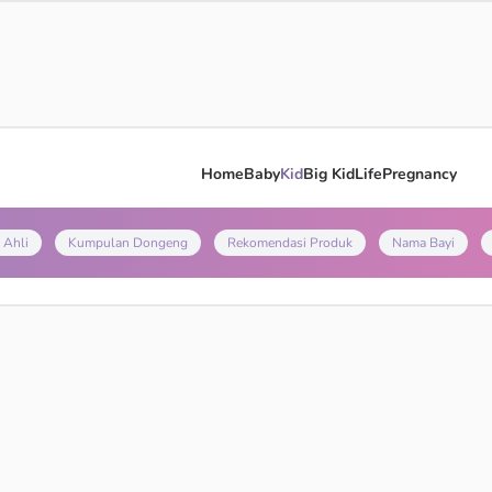
Home
Baby
Kid
Big Kid
Life
Pregnancy
 Ahli
Kumpulan Dongeng
Rekomendasi Produk
Nama Bayi