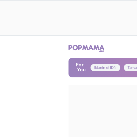
For
Iklanin di IDN
Tanya
You