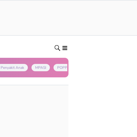
Penyakit Anak
MPASI
POPPAPA