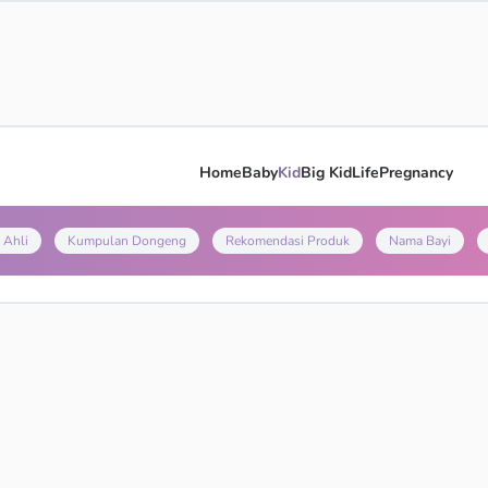
Home
Baby
Kid
Big Kid
Life
Pregnancy
 Ahli
Kumpulan Dongeng
Rekomendasi Produk
Nama Bayi