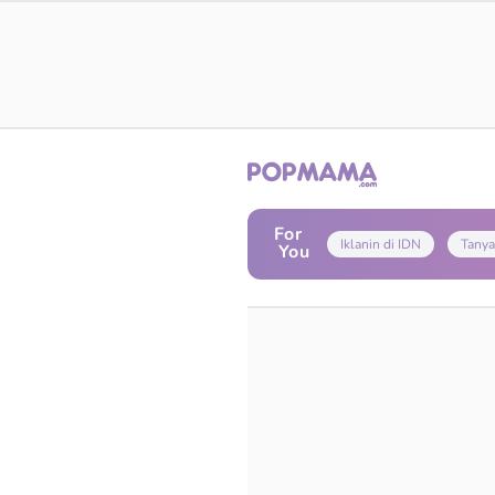
For
Iklanin di IDN
Tanya
You