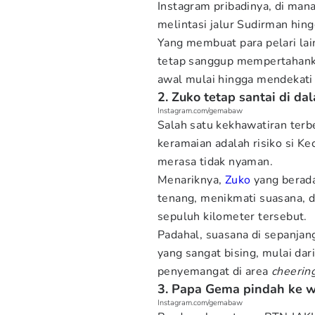
Instagram pribadinya, di mana 
melintasi jalur Sudirman hin
Yang membuat para pelari l
tetap sanggup mempertahank
awal mulai hingga mendekati g
2. Zuko tetap santai di dal
Instagram.com/gemabaw
Salah satu kekhawatiran ter
keramaian adalah risiko si K
merasa tidak nyaman.
Menariknya,
Zuko
yang berada 
tenang, menikmati suasana, d
sepuluh kilometer tersebut.
Padahal, suasana di sepanjan
yang sangat bising, mulai dar
penyemangat di area
cheerin
3. Papa Gema pindah ke w
Instagram.com/gemabaw