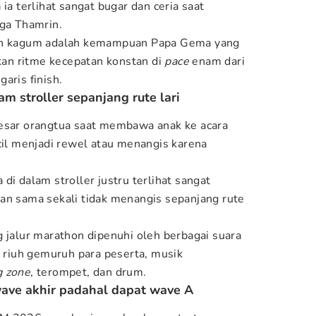
ia terlihat sangat bugar dan ceria saat
gga Thamrin.
ain kagum adalah kemampuan Papa Gema yang
an ritme kecepatan konstan di
pace
enam dari
aris finish.
am stroller sepanjang rute lari
besar orangtua saat membawa anak ke acara
ecil menjadi rewel atau menangis karena
di dalam stroller justru terlihat sangat
an sama sekali tidak menangis sepanjang rute
g jalur marathon dipenuhi oleh berbagai suara
i riuh gemuruh para peserta, musik
g zone
, terompet, dan drum.
ave akhir padahal dapat wave A