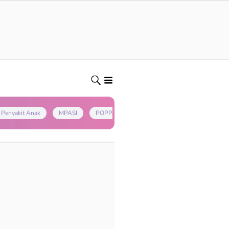
Penyakit Anak
MPASI
POPPAPA