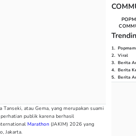
COMM
POP
COMM
Trendi
1
.
Popmam
2
.
Viral
3
.
Berita A
4
.
Berita K
5
.
Berita Ar
Tanseki, atau Gema, yang merupakan suami
 perhatian publik karena berhasil
nternational
Marathon
(JAKIM) 2026 yang
, Jakarta.