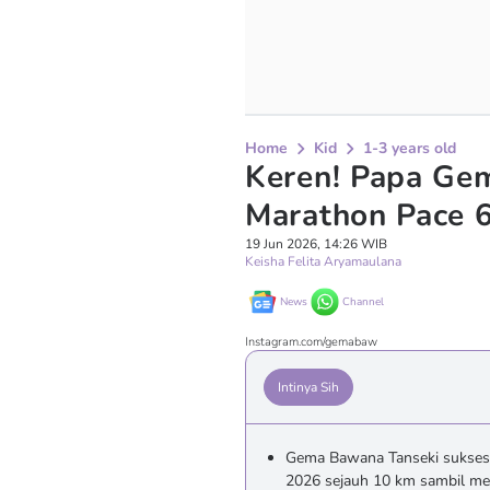
Home
Kid
1-3 years old
Keren! Papa Ge
Marathon Pace 6
19 Jun 2026, 14:26 WIB
Keisha Felita Aryamaulana
News
Channel
Instagram.com/gemabaw
Intinya Sih
Gema Bawana Tanseki sukses 
2026 sejauh 10 km sambil men