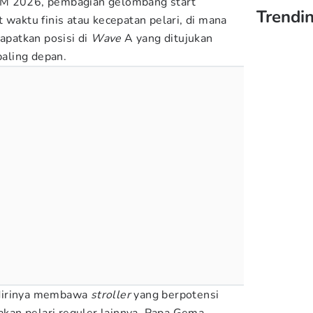
IM 2026, pembagian gelombang start
Trendin
 waktu finis atau kecepatan pelari, di mana
patkan posisi di
Wave
A yang ditujukan
 paling depan.
 dirinya membawa
stroller
yang berpotensi