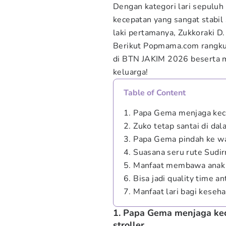
Dengan kategori lari sepuluh
kecepatan yang sangat stabi
laki pertamanya, Zukkoraki D.
Berikut Popmama.com rangku
di BTN JAKIM 2026 beserta ma
keluarga!
Table of Content
1. Papa Gema menjaga kec
2. Zuko tetap santai di dal
3. Papa Gema pindah ke wa
4. Suasana seru rute Sud
5. Manfaat membawa anak ik
6. Bisa jadi quality time a
7. Manfaat lari bagi keseh
1. Papa Gema menjaga ke
stroller