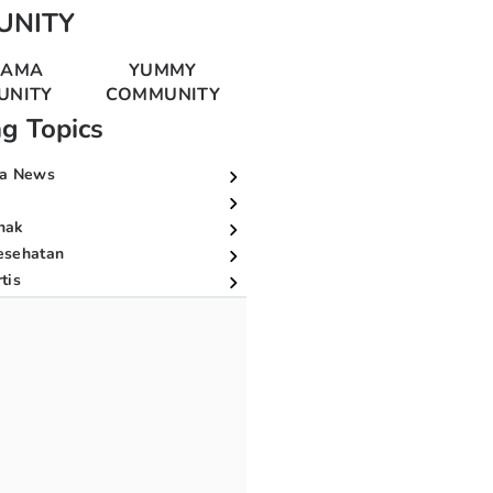
UNITY
MAMA
YUMMY
UNITY
COMMUNITY
ng Topics
a News
nak
esehatan
tis