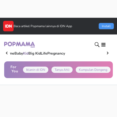
Baca artikel
Popmama
lainnya di IDN App
Install
Home
Baby
Kid
Big Kid
Life
Pregnancy
For
Iklanin di IDN
Tanya Ahli
Kumpulan Dongeng
You