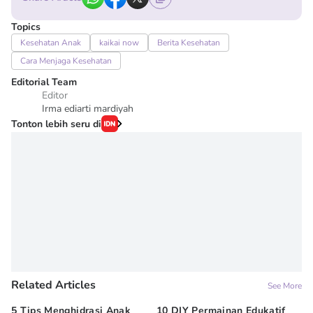
Topics
Kesehatan Anak
kaikai now
Berita Kesehatan
Cara Menjaga Kesehatan
Editorial Team
Editor
Irma ediarti mardiyah
Tonton lebih seru di
Related Articles
See More
5 Tips Menghidrasi Anak
10 DIY Permainan Edukatif
7