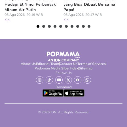
Hadapi El Nino, Perbanyak
yang Bisa Dibuat Bersama
Me
Minum Air Putih
Papa!
M
06 Agu 2026, 20:19 WIB
06 Agu 2026, 20:17 WIB
06
Kid
Kid
Ki
About Us
Editorial Team
Contact Us
Terms of Services
Pedoman Media Siber
Index
Sitemap
Follow Us
Download
© 2026 IDN. All Rights Reserved.