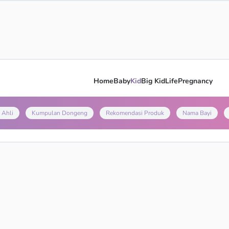
Home
Baby
Kid
Big Kid
Life
Pregnancy
 Ahli
Kumpulan Dongeng
Rekomendasi Produk
Nama Bayi