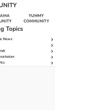
UNITY
MAMA
YUMMY
UNITY
COMMUNITY
ng Topics
a News
nak
esehatan
tis