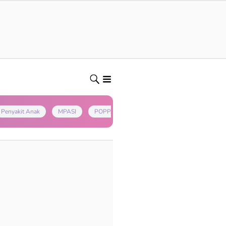
Penyakit Anak
MPASI
POPPAPA