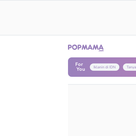
For
Iklanin di IDN
Tanya
You