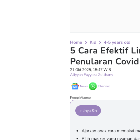
Home
Kid
4-5 years old
5 Cara Efektif L
Penularan Covi
21 Okt 2025, 15:47 WIB
Aliyyah Fayyaza Zulthany
News
Channel
Freepik/jcomp
Intinya Sih
Ajarkan anak cara memakai m
Pilih masker yang nyaman dan