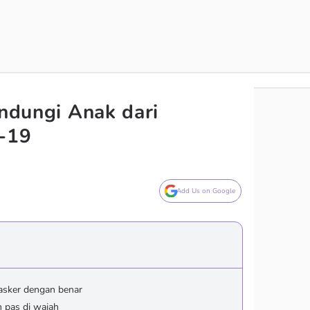
indungi Anak dari
d-19
Add Us on Google
asker dengan benar
 pas di wajah