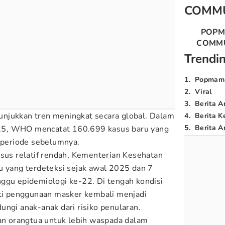
COMM
POP
COMM
Trendi
1
.
Popmam
2
.
Viral
3
.
Berita A
njukkan tren meningkat secara global. Dalam
4
.
Berita K
5
.
Berita Ar
5, WHO mencatat 160.699 kasus baru yang
g periode sebelumnya.
asus relatif rendah, Kementerian Kesehatan
u yang terdeteksi sejak awal 2025 dan 7
ggu epidemiologi ke-22. Di tengah kondisi
rti penggunaan masker kembali menjadi
ungi anak-anak dari risiko penularan.
ran orangtua untuk lebih waspada dalam