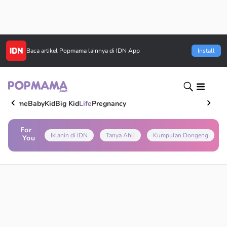
Baca artikel
Popmama
lainnya di IDN App
Install
Home
Baby
Kid
Big Kid
Life
Pregnancy
For
Iklanin di IDN
Tanya Ahli
Kumpulan Dongeng
You