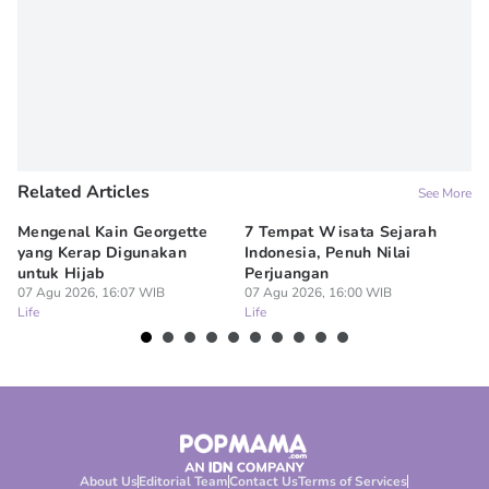
Related Articles
See More
Mengenal Kain Georgette
7 Tempat Wisata Sejarah
3 
yang Kerap Digunakan
Indonesia, Penuh Nilai
Be
untuk Hijab
Perjuangan
Se
07 Agu 2026, 16:07 WIB
07 Agu 2026, 16:00 WIB
07
Life
Life
Lif
About Us
Editorial Team
Contact Us
Terms of Services