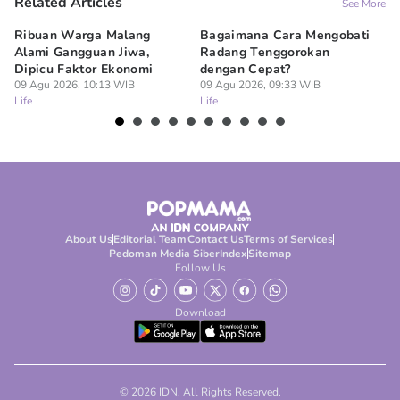
Related Articles
See More
Ribuan Warga Malang
Bagaimana Cara Mengobati
5 
Alami Gangguan Jiwa,
Radang Tenggorokan
Te
Dipicu Faktor Ekonomi
dengan Cepat?
09
Lif
09 Agu 2026, 10:13 WIB
09 Agu 2026, 09:33 WIB
Life
Life
About Us
Editorial Team
Contact Us
Terms of Services
Pedoman Media Siber
Index
Sitemap
Follow Us
Download
© 2026 IDN. All Rights Reserved.