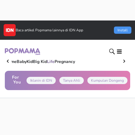
Baca artikel
Popmama
lainnya di IDN App
Install
Home
Baby
Kid
Big Kid
Life
Pregnancy
For
Iklanin di IDN
Tanya Ahli
Kumpulan Dongeng
You