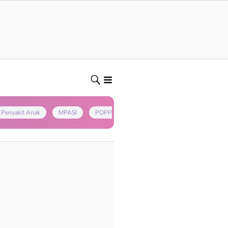
Penyakit Anak
MPASI
POPPAPA