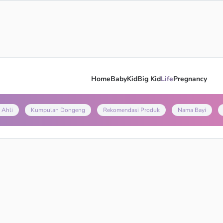
Home
Baby
Kid
Big Kid
Life
Pregnancy
 Ahli
Kumpulan Dongeng
Rekomendasi Produk
Nama Bayi