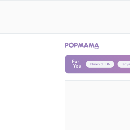
For
Iklanin di IDN
Tanya
You