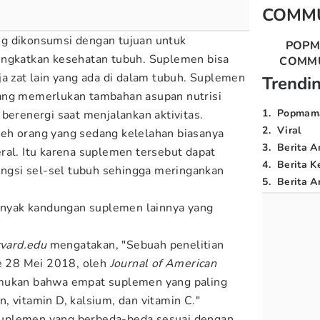
COMM
g dikonsumsi dengan tujuan untuk
POP
ingkatkan kesehatan tubuh. Suplemen bisa
COMM
ja zat lain yang ada di dalam tubuh. Suplemen
Trendi
ang memerlukan tambahan asupan nutrisi
1
.
Popmam
berenergi saat menjalankan aktivitas.
2
.
Viral
eh orang yang sedang kelelahan biasanya
3
.
Berita A
ral. Itu karena suplemen tersebut dapat
4
.
Berita K
gsi sel-sel tubuh sehingga meringankan
5
.
Berita Ar
banyak kandungan suplemen lainnya yang
rvard.edu
mengatakan, "Sebuah penelitian
ne 28 Mei 2018, oleh
Journal of American
mukan bahwa empat suplemen yang paling
, vitamin D, kalsium, dan vitamin C."
uplemen yang berbeda-beda sesuai dengan