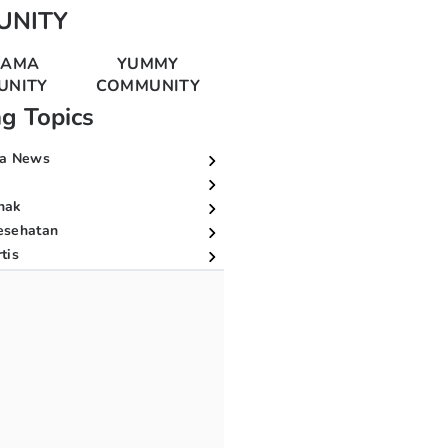
UNITY
MAMA
YUMMY
UNITY
COMMUNITY
ng Topics
a News
nak
esehatan
tis